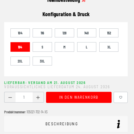
Konfiguration & Druck
104
116
128
140
152
164
S
M
L
XL
2XL
3XL
LIEFERBAR: VERSAND AM 21. AUGUST 2026
VORAUSSICHTLICHES LIEFERDATUM 24. AUGUST 2026
Produkt Anzahl: Gib den gewünschten Wert ein oder benutze
IN DEN WARENKORB
Produktnummer:
105021-702-14-XS
BESCHREIBUNG