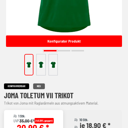
Konfigurator Produkt
KONFIGURIERBAR
NEU
JOMA TOLETUM VII TRIKOT
Trikot von Joma mit Raglanärmeln aus atmungsaktivem Material.
Ab
1 Stk.
Ab
10 Stk.
35,00 €*
UVP
(40.29% gespart)
je 18,90 € *
20,90 € *
Ab