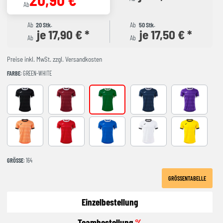
Ab
Ab
20 Stk.
Ab
50 Stk.
je 17,90 € *
je 17,50 € *
Ab
Ab
Preise inkl. MwSt. zzgl. Versandkosten
FARBE
: GREEN-WHITE
BLACK-WHITE
BURGUNDY
GREEN-WHITE
DARK NAVY BLANCO
VIOLETA-BLA
ORANGE-BLACK
RED-WHITE
ROYAL-WHITE
WHITE-BLACK
YELLOW-BLA
GRÖSSE
: 164
GRÖSSENTABELLE
Einzelbestellung
Teambestellung
%