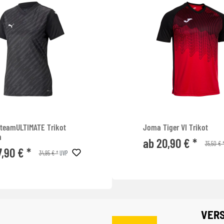
teamULTIMATE Trikot
Joma Tiger VI Trikot
n
ab 20,90 € *
35,50 € 
7,90 € *
34,95 € *
UVP
VER