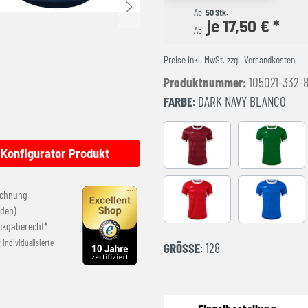
Ab
50 Stk.
je 17,50 € *
Ab
Preise inkl. MwSt. zzgl. Versandkosten
Produktnummer:
105021-332-
FARBE
: DARK NAVY BLANCO
BURGUNDY
GREEN-WH
Konfigurator Produkt
echnung
RED-WHITE
ROYAL-WH
den)
ckgaberecht*
r individualisierte
GRÖSSE
: 128