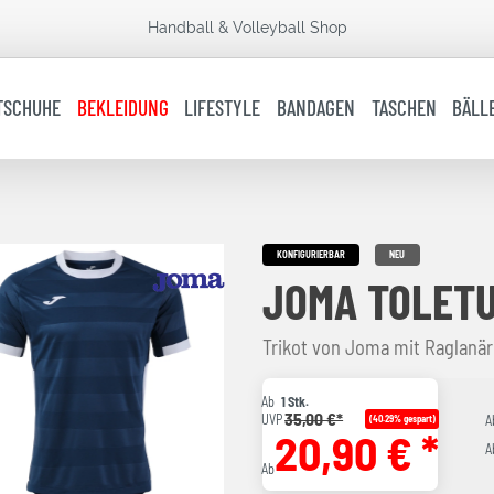
Handball & Volleyball Shop
TSCHUHE
BEKLEIDUNG
LIFESTYLE
BANDAGEN
TASCHEN
BÄLL
KONFIGURIERBAR
NEU
JOMA TOLETU
Trikot von Joma mit Raglanä
Ab
1 Stk.
35,00 €*
UVP
(40.29% gespart)
A
20,90 € *
A
Ab