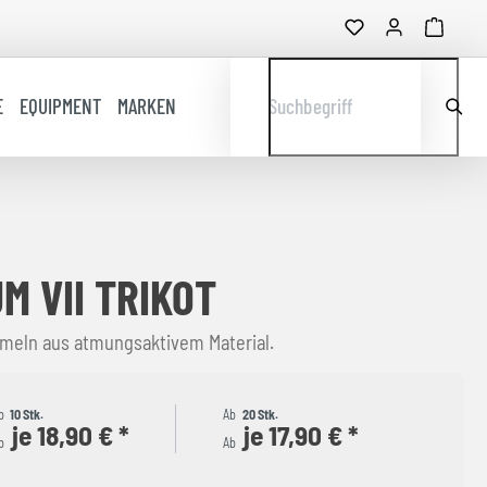
E
EQUIPMENT
MARKEN
Suchbegriff
M VII TRIKOT
rmeln aus atmungsaktivem Material.
b
10 Stk.
Ab
20 Stk.
je 18,90 € *
je 17,90 € *
b
Ab