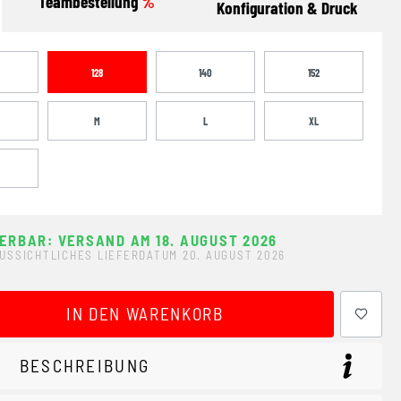
Teambestellung
%
Konfiguration & Druck
128
140
152
M
L
XL
FERBAR: VERSAND AM 18. AUGUST 2026
USSICHTLICHES LIEFERDATUM 20. AUGUST 2026
ewünschten Wert ein oder benutze die Schaltflächen um 
IN DEN WARENKORB
BESCHREIBUNG