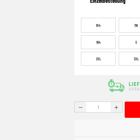
Einzelbestellung
104
116
164
S
2XL
3XL
LIE
VORA
Produkt Anzahl: Gib den g