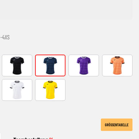
8-4XS
ITE
black-white
DARK NAVY BLANCO
VIOLETA-BLANCO
ORANGE-BLA
ITE
WHITE-BLACK
YELLOW-BLACK
GRÖSSENTABELLE