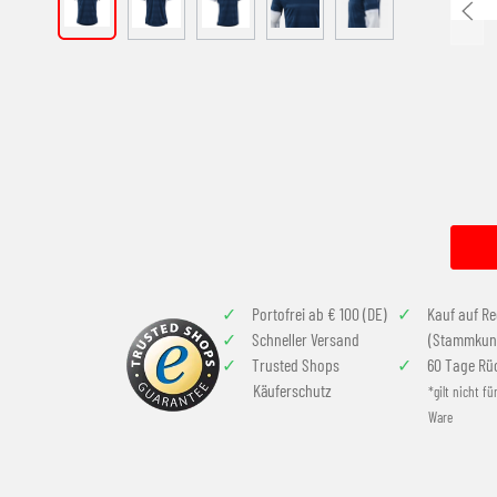
Portofrei ab € 100 (DE)
Kauf auf R
Schneller Versand
(Stammkun
Trusted Shops
60 Tage Rü
Käuferschutz
*gilt nicht fü
Ware