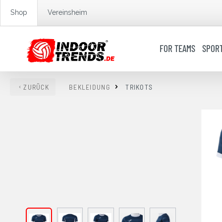
springen
Zur Hauptnavigation springen
Shop
Vereinsheim
FOR TEAMS
SPOR
ZURÜCK
BEKLEIDUNG
TRIKOTS
Bildergalerie überspringen