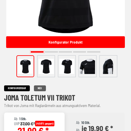
Konfigurator Produkt
KONFIGURIERBAR
NEU
JOMA TOLETUM VII TRIKOT
Trikot von Joma mit Raglanärmeln aus atmungsaktivem Material.
Ab
1 Stk.
Ab
10 Stk.
37,00 €*
UVP
(40.81% gespart)
je 19,90 € *
21,90 € *
Ab