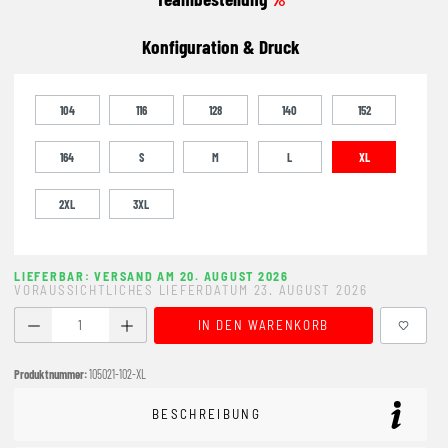
Konfiguration & Druck
104
116
128
140
152
164
S
M
L
XL
2XL
3XL
LIEFERBAR: VERSAND AM 20. AUGUST 2026
VORAUSSICHTLICHES LIEFERDATUM 23. AUGUST 2026
Produkt Anzahl: Gib den gewünschten Wert ein oder benutze
IN DEN WARENKORB
Produktnummer:
105021-102-XL
BESCHREIBUNG