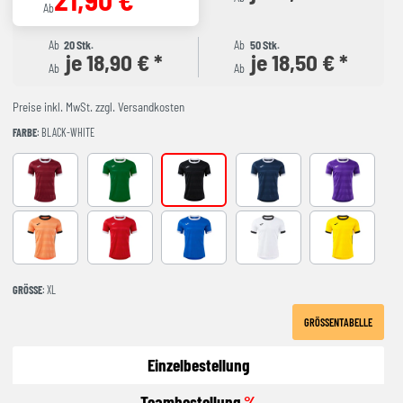
Ab
Ab
20 Stk.
Ab
50 Stk.
je 18,90 € *
je 18,50 € *
Ab
Ab
Preise inkl. MwSt. zzgl. Versandkosten
FARBE
: BLACK-WHITE
BURGUNDY
GREEN-WHITE
black-white
DARK NAVY BLANCO
VIOLETA-BLA
ORANGE-BLACK
RED-WHITE
ROYAL-WHITE
WHITE-BLACK
YELLOW-BLA
GRÖSSE
: XL
GRÖSSENTABELLE
Einzelbestellung
Teambestellung
%