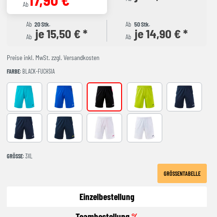
Ab
Ab
20 Stk.
Ab
50 Stk.
je 15,50 € *
je 14,90 € *
Ab
Ab
Preise inkl. MwSt. zzgl. Versandkosten
FARBE
: BLACK-FUCHSIA
FLUOR TURQUOISE
ROYAL-NAVY
BLACK-FUCHSIA
LIME-NAVY
NAVY-LIME
NAVY-ROYAL
NAVY-YELLOW
WHITE/RASPBERRY/BLACK
WHITE/TURQUOISE FLUOR/DA
GRÖSSE
: 3XL
GRÖSSENTABELLE
Einzelbestellung
Teambestellung
%