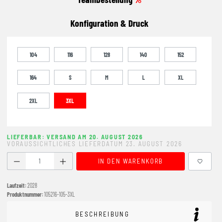
Konfiguration & Druck
104
116
128
140
152
164
S
M
L
XL
2XL
3XL
LIEFERBAR: VERSAND AM 20. AUGUST 2026
VORAUSSICHTLICHES LIEFERDATUM 23. AUGUST 2026
Produkt Anzahl: Gib den gewünschten Wert ein oder benutze
IN DEN WARENKORB
Laufzeit:
2028
Produktnummer:
105216-105-3XL
BESCHREIBUNG