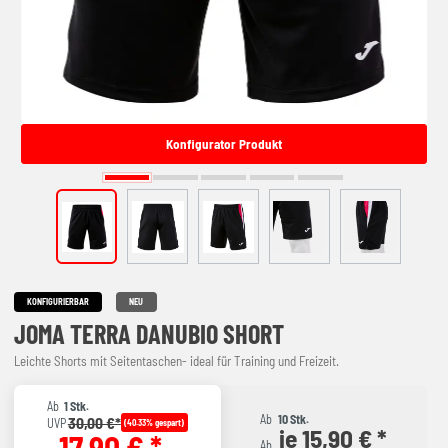
Konfigurator Produkt
KONFIGURIERBAR
NEU
JOMA TERRA DANUBIO SHORT
Leichte Shorts mit Seitentaschen- ideal für Training und Freizeit.
Ab
1 Stk.
Ab
10 Stk.
30,00 €*
UVP
(40.33% gespart)
je 15,90 € *
17,90 € *
Ab