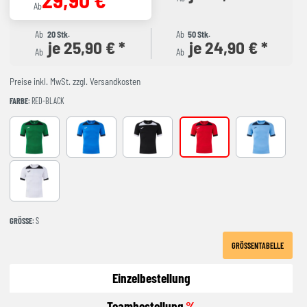
Ab
Ab
20 Stk.
Ab
50 Stk.
je 25,90 € *
je 24,90 € *
Ab
Ab
Preise inkl. MwSt. zzgl. Versandkosten
FARBE
: RED-BLACK
GREEEN-BLACK
ROYAL-NAVY
black-white
RED-BLACK
SKY BLUE-NA
WHITE-BLACK
GRÖSSE
: S
GRÖSSENTABELLE
Einzelbestellung
Teambestellung
%