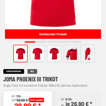
Konfigurator Produkt
KONFIGURIERBAR
NEU
JOMA PHOENIX III TRIKOT
Rugby Trikot mit verstärkten Flatlock-Nähte für optimale Zugfestigkeit.
Ab
1 Stk.
Ab
10 Stk.
50,00 €*
UVP
(40.2% gespart)
je 26,90 € *
29,90 € *
Ab