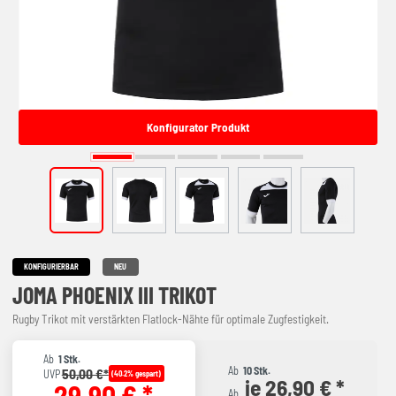
Konfigurator Produkt
KONFIGURIERBAR
NEU
JOMA PHOENIX III TRIKOT
Rugby Trikot mit verstärkten Flatlock-Nähte für optimale Zugfestigkeit.
Ab
1 Stk.
Ab
10 Stk.
50,00 €*
UVP
(40.2% gespart)
je 26,90 € *
29,90 € *
Ab