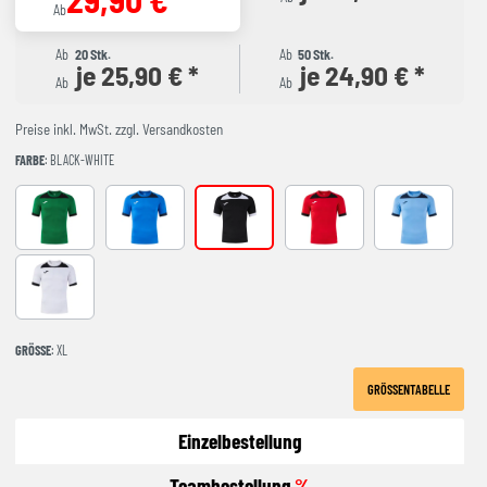
Ab
Ab
20 Stk.
Ab
50 Stk.
je 25,90 € *
je 24,90 € *
Ab
Ab
Preise inkl. MwSt. zzgl. Versandkosten
FARBE
: BLACK-WHITE
GREEEN-BLACK
ROYAL-NAVY
black-white
RED-BLACK
SKY BLUE-NA
WHITE-BLACK
GRÖSSE
: XL
GRÖSSENTABELLE
Einzelbestellung
Teambestellung
%