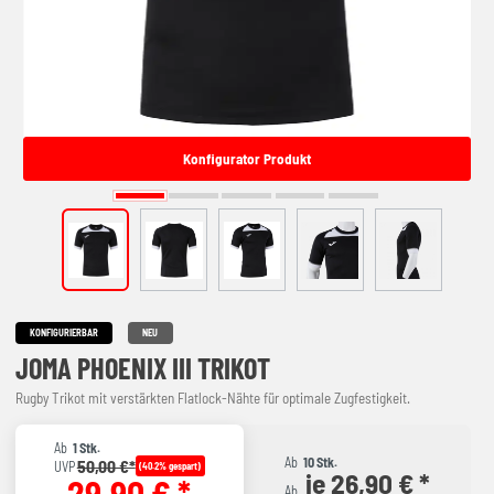
Konfigurator Produkt
KONFIGURIERBAR
NEU
JOMA PHOENIX III TRIKOT
Rugby Trikot mit verstärkten Flatlock-Nähte für optimale Zugfestigkeit.
Ab
1 Stk.
Ab
10 Stk.
50,00 €*
UVP
(40.2% gespart)
je 26,90 € *
29,90 € *
Ab