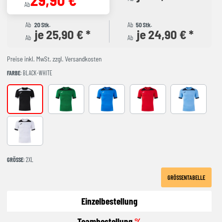
Ab
Ab
20 Stk.
Ab
50 Stk.
je 25,90 € *
je 24,90 € *
Ab
Ab
Preise inkl. MwSt. zzgl. Versandkosten
FARBE
: BLACK-WHITE
BLACK-WHITE
GREEEN-BLACK
ROYAL-NAVY
RED-BLACK
SKY BLUE-NA
WHITE-BLACK
GRÖSSE
: 2XL
GRÖSSENTABELLE
Einzelbestellung
Teambestellung
%