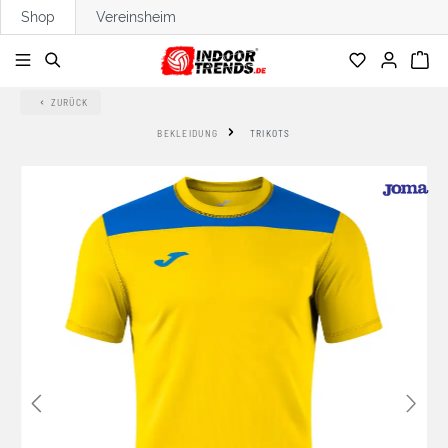
Shop
Vereinsheim
alt springen
ZURÜCK
BEKLEIDUNG
TRIKOTS
Bildergalerie überspringen