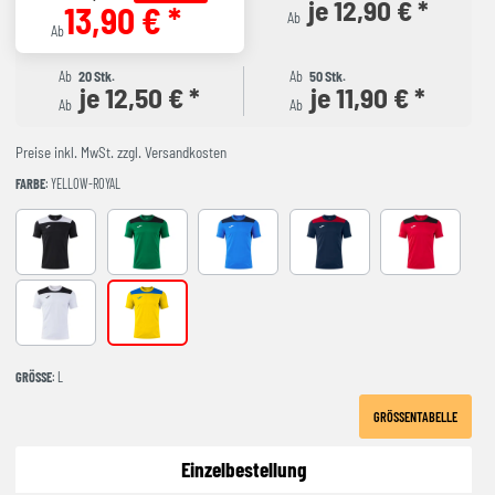
je 12,90 € *
13,90 € *
Ab
Ab
Ab
20 Stk.
Ab
50 Stk.
je 12,50 € *
je 11,90 € *
Ab
Ab
Preise inkl. MwSt. zzgl. Versandkosten
FARBE
: YELLOW-ROYAL
BLACK-WHITE
GREEEN-BLACK
ROYAL-NAVY
NAVY-RED
RED-BLACK
WHITE-BLACK
YELLOW-ROYAL
GRÖSSE
: L
GRÖSSENTABELLE
Einzelbestellung