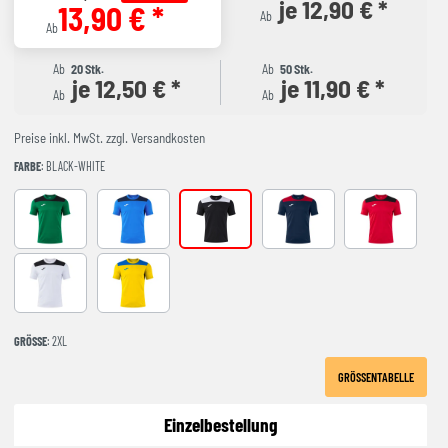
je 12,90 € *
13,90 € *
Ab
Ab
Ab
20 Stk.
Ab
50 Stk.
je 12,50 € *
je 11,90 € *
Ab
Ab
Preise inkl. MwSt. zzgl. Versandkosten
FARBE
: BLACK-WHITE
GREEEN-BLACK
ROYAL-NAVY
black-white
NAVY-RED
RED-BLACK
WHITE-BLACK
YELLOW-ROYAL
GRÖSSE
: 2XL
GRÖSSENTABELLE
Einzelbestellung