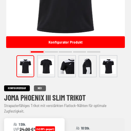
Konfigurator Produkt
KONFIGURIERBAR
NEU
JOMA PHOENIX III SLIM TRIKOT
Strapazierfähiges Trikot mit verstärkten Flatlock-Nähten für optimale
Zugfestigkeit.
Ab
1 Stk.
Ab
10 Stk.
24,00 €*
UVP
(42.08% gespart)