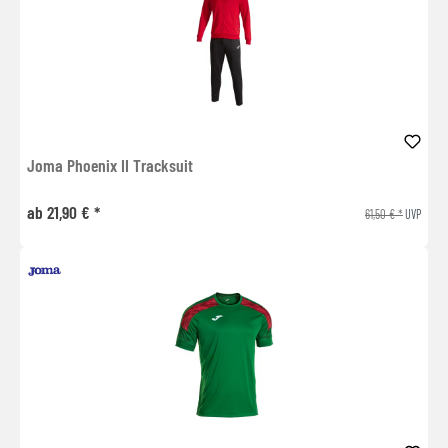
Joma Phoenix II Tracksuit
ab 21,90 € *
61,50 € *
UVP