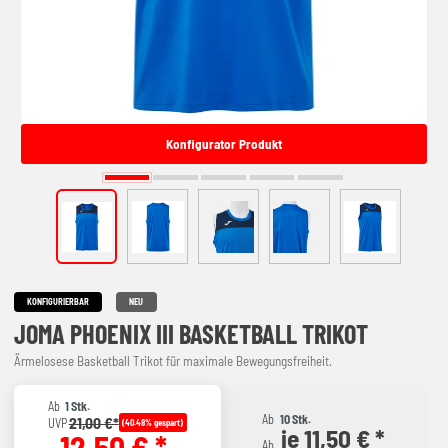
Konfigurator Produkt
KONFIGURIERBAR
NEU
JOMA PHOENIX III BASKETBALL TRIKOT
Ärmelosese Basketball Trikot für maximale Bewegungsfreiheit.
Ab
1 Stk.
Ab
10 Stk.
21,00 €*
UVP
(40.48% gespart)
je 11,50 € *
12,50 € *
Ab