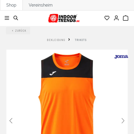
Shop
Vereinsheim
alt springen
ZURÜCK
BEKLEIDUNG
TRIKOTS
Bildergalerie überspringen