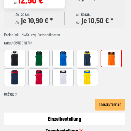
Ab
Ab
20 Stk.
Ab
50 Stk.
je 10,90 € *
je 10,50 € *
Ab
Ab
Preise inkl. MwSt. zzgl. Versandkosten
FARBE
: ORANGE-BLACK
BLACK-WHITE
GREEEN-BLACK
ROYAL-NAVY
NAVY-YELLOW
ORANGE-BLA
NAVY-RED
RED-BLACK
WHITE-BLACK
YELLOW-ROYAL
GRÖSSE
: S
GRÖSSENTABELLE
Einzelbestellung
Teambestellung
%