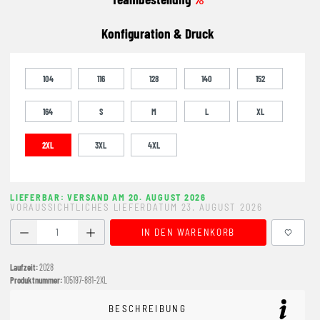
Konfiguration & Druck
104
116
128
140
152
164
S
M
L
XL
2XL
3XL
4XL
LIEFERBAR: VERSAND AM 20. AUGUST 2026
VORAUSSICHTLICHES LIEFERDATUM 23. AUGUST 2026
Produkt Anzahl: Gib den gewünschten Wert ein oder benutze
IN DEN WARENKORB
Laufzeit:
2028
Produktnummer:
105197-881-2XL
BESCHREIBUNG