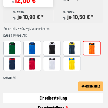
Ab
Ab
20 Stk.
Ab
50 Stk.
je 10,90 € *
je 10,50 € *
Ab
Ab
Preise inkl. MwSt. zzgl. Versandkosten
FARBE
: ORANGE-BLACK
GREEEN-BLACK
ROYAL-NAVY
black-white
NAVY-YELLOW
ORANGE-BLA
NAVY-RED
RED-BLACK
WHITE-BLACK
YELLOW-ROYAL
GRÖSSE
: 2XL
GRÖSSENTABELLE
Einzelbestellung
Teambestellung
%