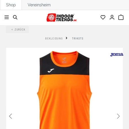
Shop
Vereinsheim
alt springen
ZURÜCK
BEKLEIDUNG
TRIKOTS
Bildergalerie überspringen