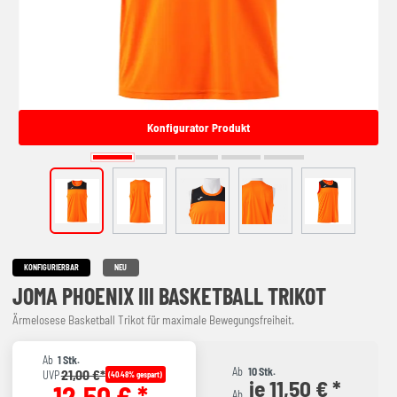
Konfigurator Produkt
KONFIGURIERBAR
NEU
JOMA PHOENIX III BASKETBALL TRIKOT
Ärmelosese Basketball Trikot für maximale Bewegungsfreiheit.
Ab
1 Stk.
Ab
10 Stk.
21,00 €*
UVP
(40.48% gespart)
je 11,50 € *
12,50 € *
Ab