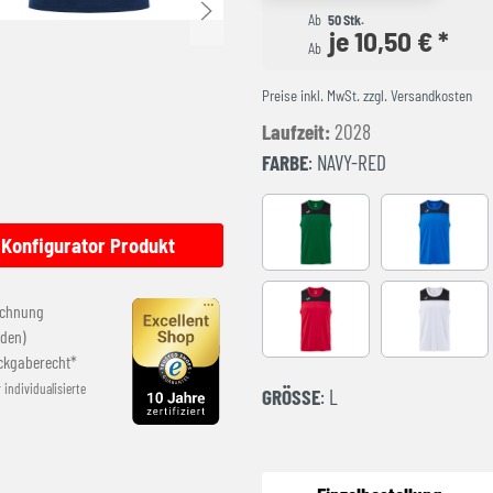
Ab
50 Stk.
je 10,50 € *
Ab
Preise inkl. MwSt. zzgl. Versandkosten
Laufzeit:
2028
FARBE
: NAVY-RED
GREEEN-BLACK
ROYAL-NA
Konfigurator Produkt
echnung
RED-BLACK
WHITE-BL
den)
ckgaberecht*
r individualisierte
GRÖSSE
: L