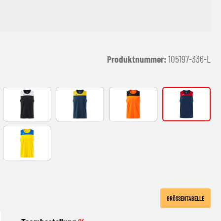
Produktnummer:
105197-336-L
VY
black-white
NAVY-YELLOW
ORANGE-BLACK
NAVY-RED
ACK
YELLOW-ROYAL
GRÖSSENTABELLE