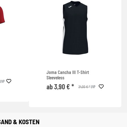
Joma Cancha III T-Shirt
Sleeveless
UVP
ab 3,90 € *
24,00 € *
UVP
SAND & KOSTEN