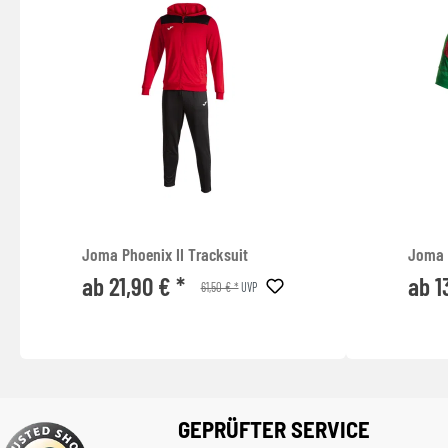
Joma Phoenix II Tracksuit
Joma 
ab 21,90 € *
ab 1
61,50 € *
UVP
GEPRÜFTER SERVICE