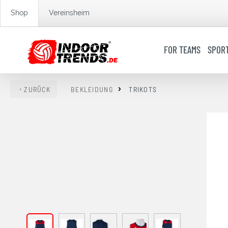
springen
Zur Hauptnavigation springen
Shop
Vereinsheim
FOR TEAMS
SPOR
ZURÜCK
BEKLEIDUNG
TRIKOTS
Bildergalerie überspringen