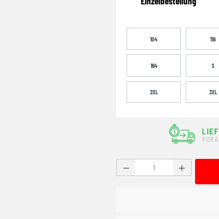
Einzelbestellung
104
116
164
S
2XL
3XL
LIE
VORA
Produkt Anzahl: Gib den g