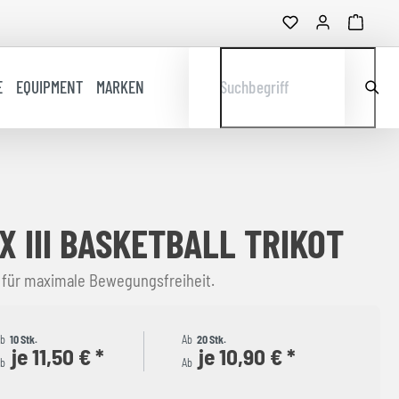
E
EQUIPMENT
MARKEN
Suchbegriff
X III BASKETBALL TRIKOT
t für maximale Bewegungsfreiheit.
Ab
10 Stk.
Ab
20 Stk.
je 11,50 € *
je 10,90 € *
b
Ab