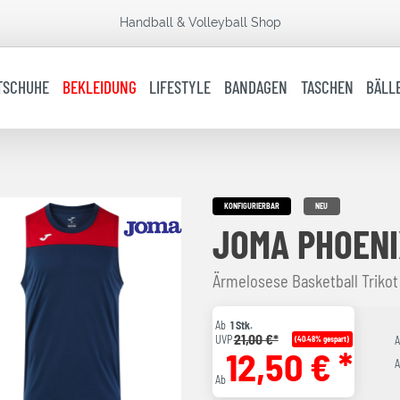
Handball & Volleyball Shop
TSCHUHE
BEKLEIDUNG
LIFESTYLE
BANDAGEN
TASCHEN
BÄLL
KONFIGURIERBAR
NEU
JOMA PHOENI
Ärmelosese Basketball Triko
Ab
1 Stk.
21,00 €*
UVP
(40.48% gespart)
12,50 € *
A
Ab