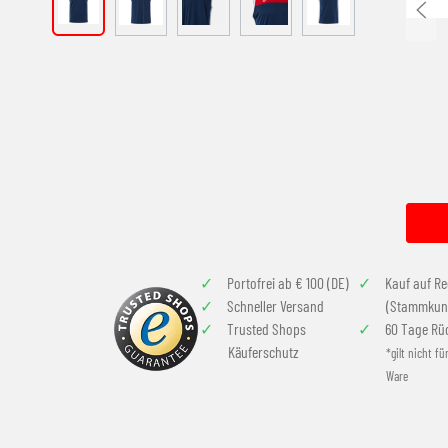
Portofrei ab € 100 (DE)
Kauf auf R
Schneller Versand
(Stammkun
Trusted Shops
60 Tage Rü
Käuferschutz
*gilt nicht fü
Ware