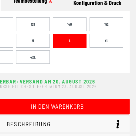
Teambestellung
%
Konfiguration & Druck
128
140
152
M
L
XL
4XL
FERBAR: VERSAND AM 20. AUGUST 2026
USSICHTLICHES LIEFERDATUM 23. AUGUST 2026
ewünschten Wert ein oder benutze die Schaltflächen um 
IN DEN WARENKORB
BESCHREIBUNG