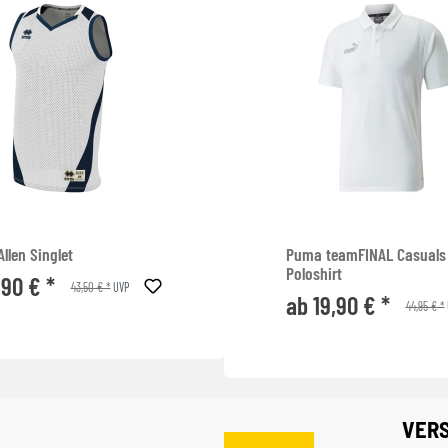
Allen Singlet
Puma teamFINAL Casuals
Poloshirt
,90 € *
43,50 € *
UVP
ab 19,90 € *
44,95 € *
VER