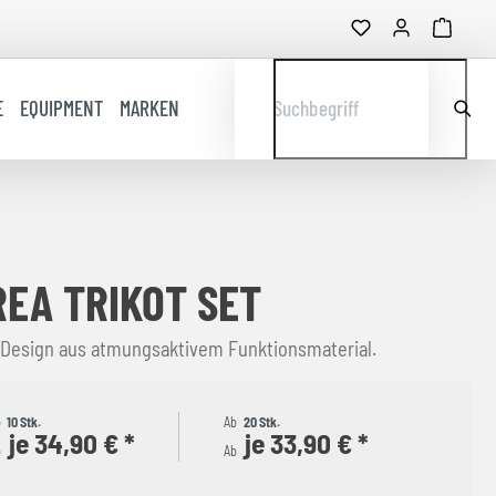
E
EQUIPMENT
MARKEN
Suchbegriff
EA TRIKOT SET
 Design aus atmungsaktivem Funktionsmaterial.
b
10 Stk.
Ab
20 Stk.
je 34,90 € *
je 33,90 € *
b
Ab