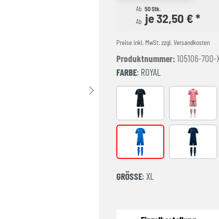
Ab
50 Stk.
je 32,50 € *
Ab
Preise inkl. MwSt. zzgl. Versandkosten
Produktnummer:
105106-700-
FARBE
: ROYAL
ANTHRACITE
CORAL FL
royal
NAVY
GRÖSSE
: XL