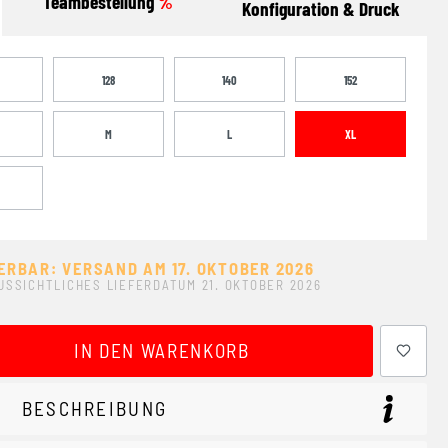
Teambestellung
%
Konfiguration & Druck
128
140
152
M
L
XL
ERBAR: VERSAND AM 17. OKTOBER 2026
USSICHTLICHES LIEFERDATUM 21. OKTOBER 2026
ewünschten Wert ein oder benutze die Schaltflächen um 
IN DEN WARENKORB
BESCHREIBUNG