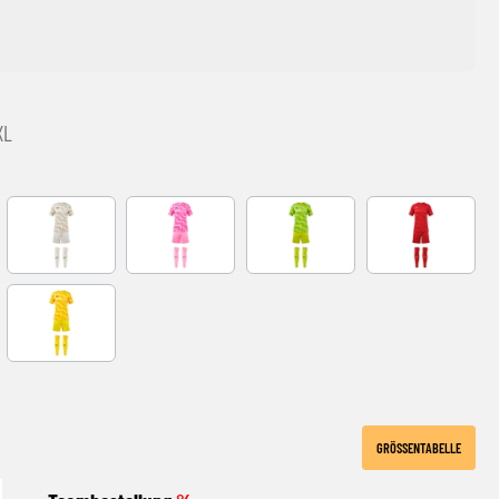
XL
UOR
beige
FLUOR PINK
green
red
YELLOW
GRÖSSENTABELLE