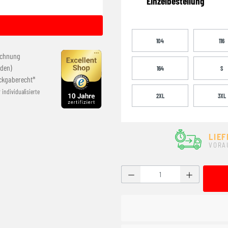
Einzelbestellung
104
116
echnung
den)
164
S
ckgaberecht*
r individualisierte
2XL
3XL
LIEF
VORA
Produkt Anzahl: Gib den g