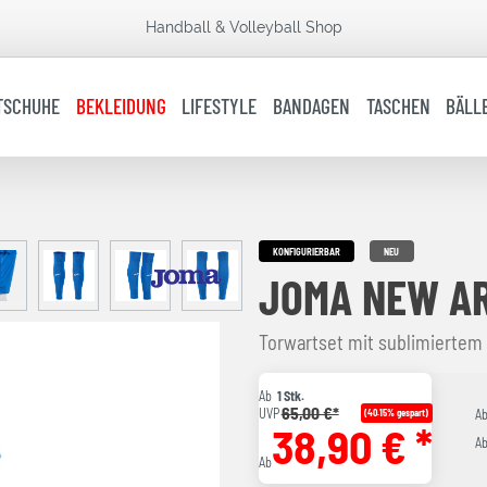
Handball & Volleyball Shop
TSCHUHE
BEKLEIDUNG
LIFESTYLE
BANDAGEN
TASCHEN
BÄLL
KONFIGURIERBAR
NEU
JOMA NEW AR
Torwartset mit sublimiertem
Ab
1 Stk.
65,00 €*
UVP
(40.15% gespart)
A
38,90 € *
A
Ab