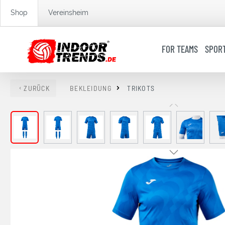
springen
Zur Hauptnavigation springen
Shop
Vereinsheim
FOR TEAMS
SPOR
ZURÜCK
BEKLEIDUNG
TRIKOTS
Bildergalerie überspringen