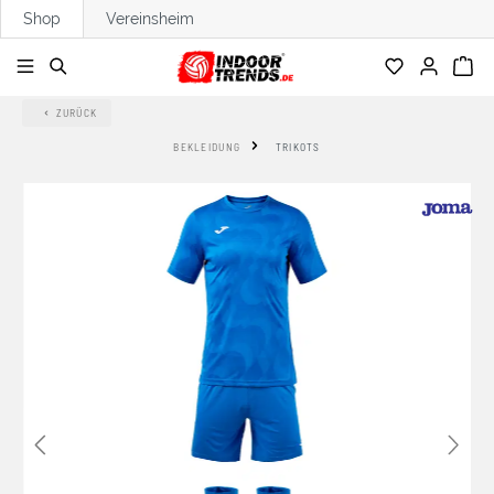
Shop
Vereinsheim
alt springen
ZURÜCK
BEKLEIDUNG
TRIKOTS
Bildergalerie überspringen