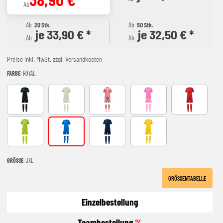
Ab
Ab
20 Stk.
Ab
50 Stk.
je 33,90 € *
je 32,50 € *
Ab
Ab
Preise inkl. MwSt. zzgl. Versandkosten
FARBE
: ROYAL
ANTHRACITE
Beige
CORAL FLUOR
FLUOR PINK
RED
green
royal
Navy
YELLOW
GRÖSSE
: 3XL
GRÖSSENTABELLE
Einzelbestellung
Teambestellung
%