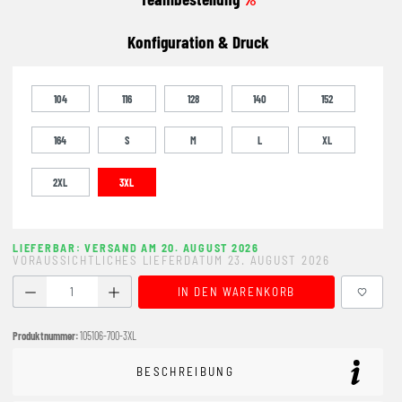
Konfiguration & Druck
104
116
128
140
152
164
S
M
L
XL
2XL
3XL
LIEFERBAR: VERSAND AM 20. AUGUST 2026
VORAUSSICHTLICHES LIEFERDATUM 23. AUGUST 2026
Produkt Anzahl: Gib den gewünschten Wert ein oder benutze
IN DEN WARENKORB
Produktnummer:
105106-700-3XL
BESCHREIBUNG