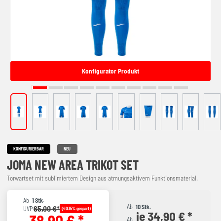
Konfigurator Produkt
KONFIGURIERBAR
NEU
JOMA NEW AREA TRIKOT SET
Torwartset mit sublimiertem Design aus atmungsaktivem Funktionsmaterial.
Ab
1 Stk.
Ab
10 Stk.
65,00 €*
UVP
(40.15% gespart)
je 34,90 € *
38,90 € *
Ab