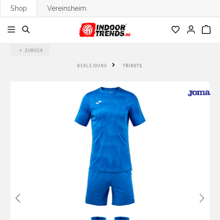
Shop
Vereinsheim
alt springen
ZURÜCK
BEKLEIDUNG
TRIKOTS
Bildergalerie überspringen