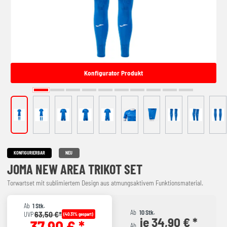
Konfigurator Produkt
KONFIGURIERBAR
NEU
JOMA NEW AREA TRIKOT SET
Torwartset mit sublimiertem Design aus atmungsaktivem Funktionsmaterial.
Ab
1 Stk.
Ab
10 Stk.
63,50 €*
UVP
(40.31% gespart)
je 34,90 € *
37,90 € *
Ab