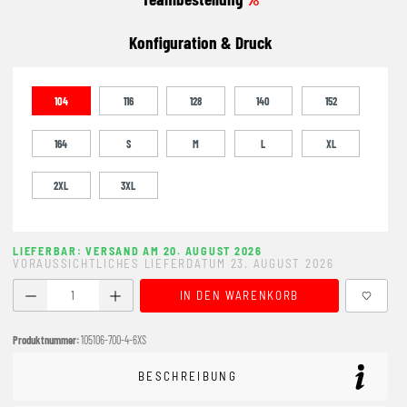
Konfiguration & Druck
104
116
128
140
152
164
S
M
L
XL
2XL
3XL
LIEFERBAR: VERSAND AM 20. AUGUST 2026
VORAUSSICHTLICHES LIEFERDATUM 23. AUGUST 2026
Produkt Anzahl: Gib den gewünschten Wert ein oder benutze
IN DEN WARENKORB
Produktnummer:
105106-700-4-6XS
BESCHREIBUNG