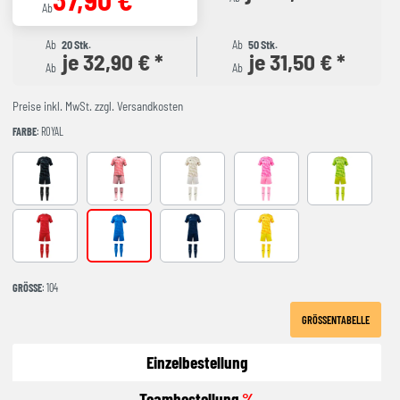
Ab
Ab
20 Stk.
Ab
50 Stk.
je 32,90 € *
je 31,50 € *
Ab
Ab
Preise inkl. MwSt. zzgl. Versandkosten
FARBE
: ROYAL
ANTHRACITE
CORAL FLUOR
beige
FLUOR PINK
green
red
royal
NAVY
YELLOW
GRÖSSE
: 104
GRÖSSENTABELLE
Einzelbestellung
Teambestellung
%