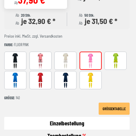
Ab
Ab
20 Stk.
Ab
50 Stk.
je 32,90 € *
je 31,50 € *
Ab
Ab
Preise inkl. MwSt. zzgl. Versandkosten
FARBE
: FLUOR PINK
ANTHRACITE
CORAL FLUOR
beige
FLUOR PINK
GREEN
ROYAL
red
NAVY
YELLOW
GRÖSSE
: 140
GRÖSSENTABELLE
Einzelbestellung
Teambestellung
%