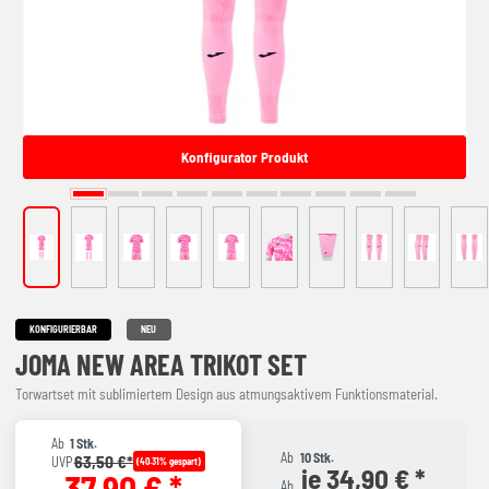
Konfigurator Produkt
KONFIGURIERBAR
NEU
JOMA NEW AREA TRIKOT SET
Torwartset mit sublimiertem Design aus atmungsaktivem Funktionsmaterial.
Ab
1 Stk.
Ab
10 Stk.
63,50 €*
UVP
(40.31% gespart)
je 34,90 € *
37,90 € *
Ab