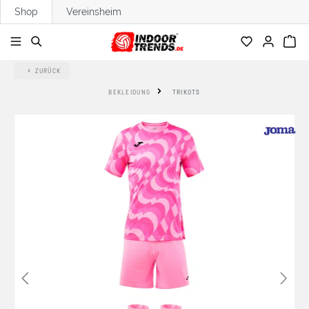
Shop
Vereinsheim
alt springen
ZURÜCK
BEKLEIDUNG
TRIKOTS
Bildergalerie überspringen