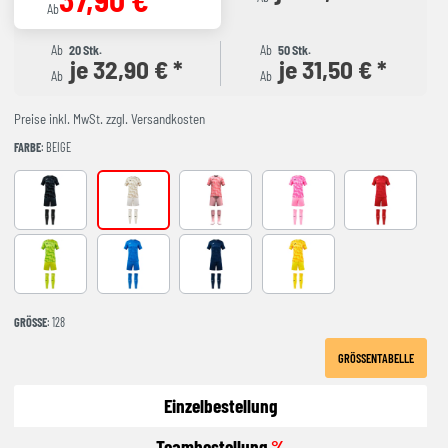
Ab
Ab
20 Stk.
Ab
50 Stk.
je 32,90 € *
je 31,50 € *
Ab
Ab
Preise inkl. MwSt. zzgl. Versandkosten
FARBE
: BEIGE
ANTHRACITE
Beige
CORAL FLUOR
FLUOR PINK
RED
green
royal
NAVY
YELLOW
GRÖSSE
: 128
GRÖSSENTABELLE
Einzelbestellung
Teambestellung
%