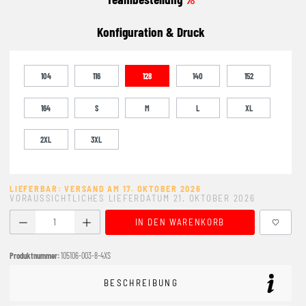
Konfiguration & Druck
104
116
128
140
152
164
S
M
L
XL
2XL
3XL
LIEFERBAR: VERSAND AM 17. OKTOBER 2026
VORAUSSICHTLICHES LIEFERDATUM 21. OKTOBER 2026
Produkt Anzahl: Gib den gewünschten Wert ein oder benutze
IN DEN WARENKORB
Produktnummer:
105106-003-8-4XS
BESCHREIBUNG