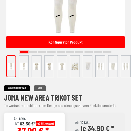
Konfigurator Produkt
KONFIGURIERBAR
NEU
JOMA NEW AREA TRIKOT SET
Torwartset mit sublimiertem Design aus atmungsaktivem Funktionsmaterial.
Ab
1 Stk.
Ab
10 Stk.
63,50 €*
UVP
(40.31% gespart)
je 34,90 € *
37,90 € *
Ab