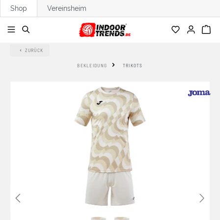
Shop
Vereinsheim
alt springen
ZURÜCK
BEKLEIDUNG
TRIKOTS
Bildergalerie überspringen