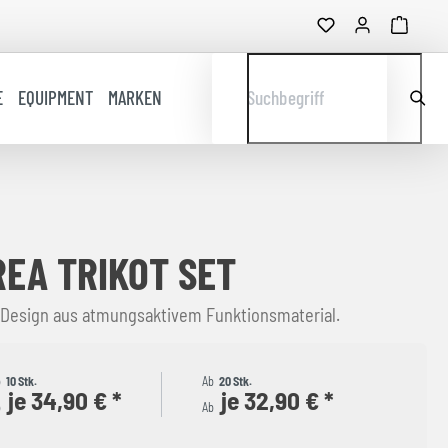
E
EQUIPMENT
MARKEN
Suchbegriff
EA TRIKOT SET
 Design aus atmungsaktivem Funktionsmaterial.
b
10 Stk.
Ab
20 Stk.
je 34,90 € *
je 32,90 € *
b
Ab