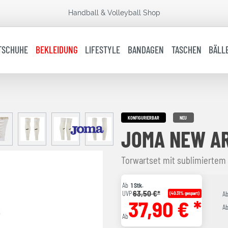
Handball & Volleyball Shop
TSCHUHE
BEKLEIDUNG
LIFESTYLE
BANDAGEN
TASCHEN
BÄLL
KONFIGURIERBAR
NEU
JOMA NEW AR
Torwartset mit sublimiertem
Ab
1 Stk.
63,50 €*
UVP
(40.31% gespart)
A
37,90 € *
A
Ab