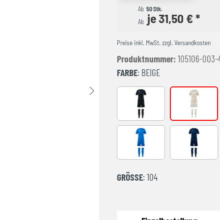
Ab
50 Stk.
je 31,50 € *
Ab
Preise inkl. MwSt. zzgl. Versandkosten
Produktnummer:
105106-003-
FARBE
: BEIGE
ANTHRACITE
Beige
ROYAL
NAVY
GRÖSSE
: 104