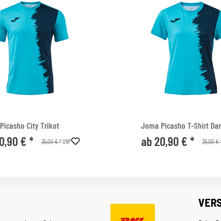
Picasho City Trikot
Joma Picasho T-Shirt D
0,90 € *
ab 20,90 € *
35,00 € *
35,00 € 
UVP
VER