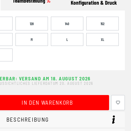
Teambestellung
%
Konfiguration & Druck
128
140
152
M
L
XL
FERBAR: VERSAND AM 18. AUGUST 2026
USSICHTLICHES LIEFERDATUM 20. AUGUST 2026
ewünschten Wert ein oder benutze die Schaltflächen um 
IN DEN WARENKORB
BESCHREIBUNG