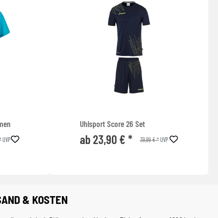
amen
Uhlsport Score 26 Set
ab 23,90 € *
*
39,99 € *
UVP
UVP
SAND & KOSTEN