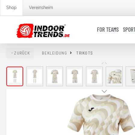
springen
Zur Hauptnavigation springen
Shop
Vereinsheim
FOR TEAMS
SPOR
ZURÜCK
BEKLEIDUNG
TRIKOTS
Bildergalerie überspringen