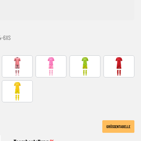
4-6XS
CORAL FLUOR
FLUOR PINK
GREEN
RED
YELLOW
GRÖSSENTABELLE