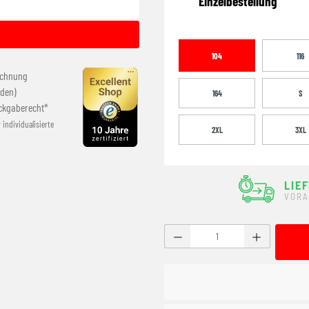
Einzelbestellung
104
116
echnung
den)
164
S
ckgaberecht*
r individualisierte
2XL
3XL
LIE
VORA
Produkt Anzahl: Gib den g