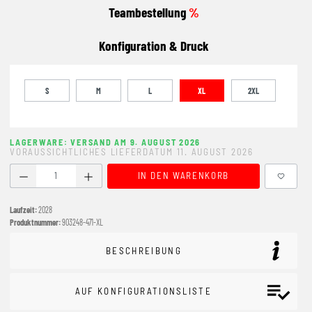
Teambestellung
%
Konfiguration & Druck
S
M
L
XL
2XL
LAGERWARE: VERSAND AM 9. AUGUST 2026
VORAUSSICHTLICHES LIEFERDATUM 11. AUGUST 2026
Produkt Anzahl: Gib den gewünschten Wert ein oder benutze
IN DEN WARENKORB
Laufzeit:
2028
Produktnummer:
903248-471-XL
BESCHREIBUNG
AUF KONFIGURATIONSLISTE