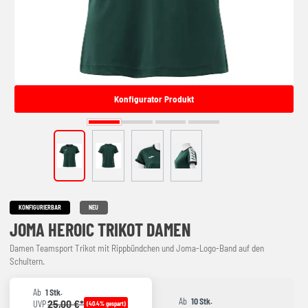
Konfigurator Produkt
KONFIGURIERBAR
NEU
JOMA HEROIC TRIKOT DAMEN
Damen Teamsport Trikot mit Rippbündchen und Joma-Logo-Band auf den
Schultern.
Ab
1 Stk.
Ab
10 Stk.
25,00 €*
UVP
(40.4% gespart)