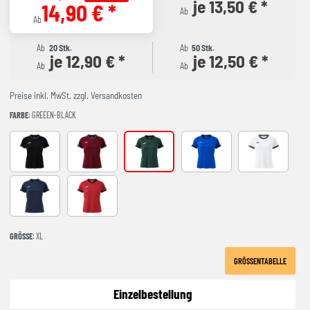
je 13,50 € *
14,90 € *
Ab
Ab
Ab
20 Stk.
Ab
50 Stk.
je 12,90 € *
je 12,50 € *
Ab
Ab
Preise inkl. MwSt. zzgl. Versandkosten
FARBE
: GREEEN-BLACK
BLACK-ANTHRACITE
BURGUNDY
GREEEN-BLACK
ROYAL-NAVY
WHITE-NAVY
Navy
RED-BLACK
GRÖSSE
: XL
GRÖSSENTABELLE
Einzelbestellung