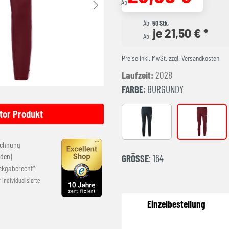
Ab
Ab
50 Stk.
je 21,50 € *
Ab
Preise inkl. MwSt. zzgl. Versandkosten
Laufzeit:
2028
FARBE
: BURGUNDY
tor Produkt
ANTHRACITE
BURGUND
echnung
den)
GRÖSSE
: 164
ckgaberecht*
r individualisierte
Einzelbestellung