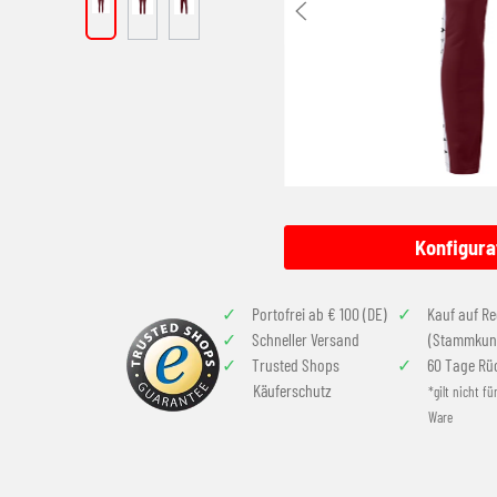
Konfigura
Portofrei ab € 100 (DE)
Kauf auf R
Schneller Versand
(Stammkun
Trusted Shops
60 Tage Rü
Käuferschutz
*gilt nicht fü
Ware