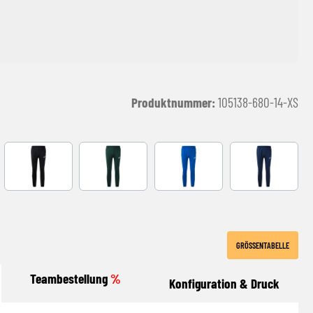
Produktnummer:
105138-680-14-XS
Y
Black
green
royal
Navy
GRÖSSENTABELLE
Teambestellung
%
Konfiguration & Druck