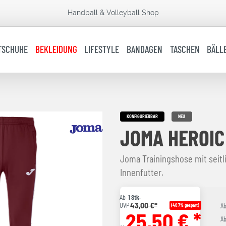
Handball & Volleyball Shop
TSCHUHE
BEKLEIDUNG
LIFESTYLE
BANDAGEN
TASCHEN
BÄLL
KONFIGURIERBAR
NEU
JOMA HEROIC
Joma Trainingshose mit sei
Innenfutter.
Ab
1 Stk.
43,00 €*
UVP
(40.7% gespart)
A
25,50 € *
A