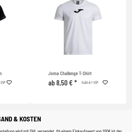
n
Joma Challenge T-Shirt
ab 8,50 € *
14,60 € *
UVP
UVP
SAND & KOSTEN
estellung wird mit DHL versendet. Ab einem Einkaufswert von 100€ ist der