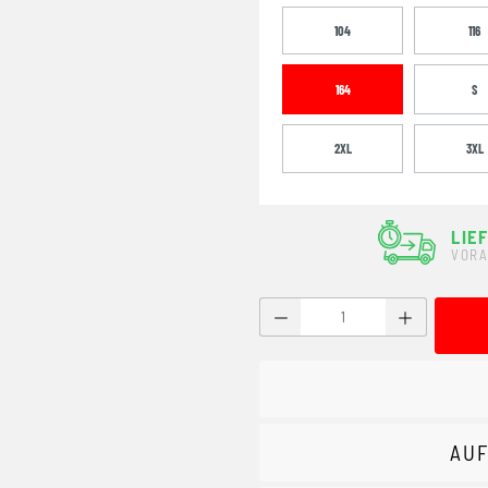
104
116
164
S
2XL
3XL
LIE
VORA
Produkt Anzahl: Gib den g
AUF