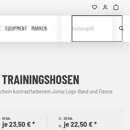
E
EQUIPMENT
MARKEN
Suchbegriff
 TRAININGSHOSEN
tlichem kontrastfarbenem Joma-Logo-Band und Fleece
b
10 Stk.
Ab
20 Stk.
je 23,50 € *
je 22,50 € *
b
Ab