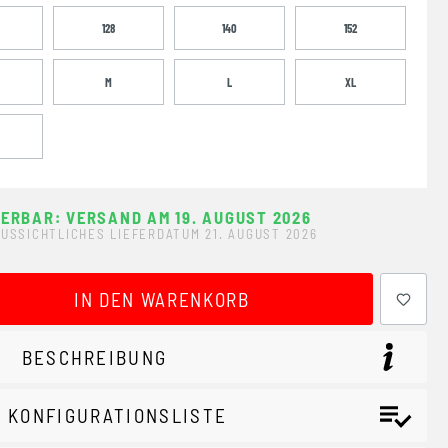
128
140
152
M
L
XL
FERBAR: VERSAND AM 19. AUGUST 2026
USSICHTLICHES LIEFERDATUM 21. AUGUST 2026
ewünschten Wert ein oder benutze die Schaltflächen um 
IN DEN WARENKORB
BESCHREIBUNG
 KONFIGURATIONSLISTE