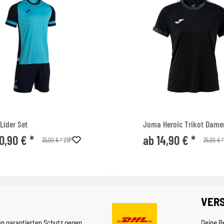
Lider Set
Joma Heroic Trikot Dame
0,90 € *
ab 14,90 € *
35,00 € *
25,00 € *
UVP
VER
en garantierten Schutz gegen
Deine B