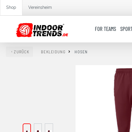
springen
Zur Hauptnavigation springen
Shop
Vereinsheim
FOR TEAMS
SPOR
ZURÜCK
BEKLEIDUNG
HOSEN
Bildergalerie überspringen