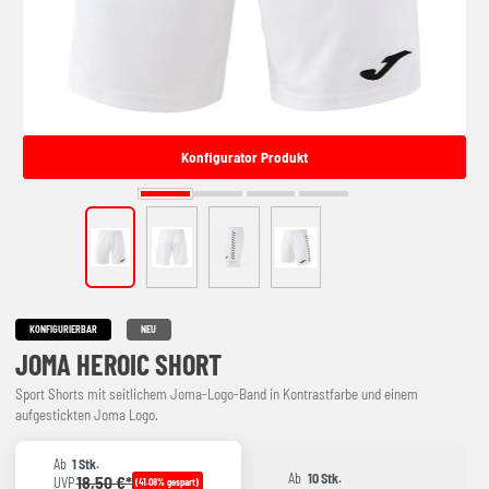
Konfigurator Produkt
KONFIGURIERBAR
NEU
JOMA HEROIC SHORT
Sport Shorts mit seitlichem Joma-Logo-Band in Kontrastfarbe und einem
aufgestickten Joma Logo.
Ab
1 Stk.
Ab
10 Stk.
18,50 €*
UVP
(41.08% gespart)