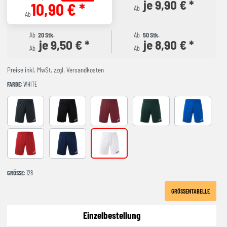
je 9,90 € *
10,90 € *
Ab
Ab
Ab
20 Stk.
Ab
50 Stk.
je 9,50 € *
je 8,90 € *
Ab
Ab
Preise inkl. MwSt. zzgl. Versandkosten
FARBE
: WHITE
ANTHRACITE
BLACK
BURGUNDY
GREEN
ROYAL
red
NAVY
White
GRÖSSE
: 128
GRÖSSENTABELLE
Einzelbestellung