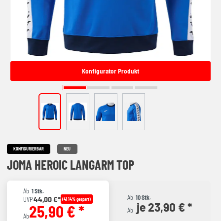
Konfigurator Produkt
KONFIGURIERBAR
NEU
JOMA HEROIC LANGARM TOP
Ab
1 Stk.
Ab
10 Stk.
44,00 €*
UVP
(41.14% gespart)
je 23,90 € *
25,90 € *
Ab
Ab