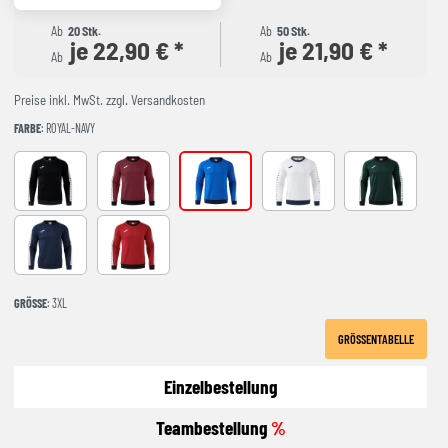
Ab
20 Stk.
Ab
50 Stk.
je 22,90 € *
je 21,90 € *
Ab
Ab
Preise inkl. MwSt. zzgl. Versandkosten
FARBE
: ROYAL-NAVY
BLACK-ANTHRACITE
BURGUNDY
ROYAL-NAVY
WHITE-NAVY
green
NAVY
RED-BLACK
GRÖSSE
: 3XL
GRÖSSENTABELLE
Einzelbestellung
Teambestellung
%