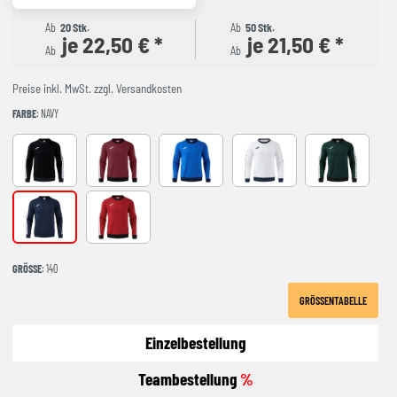
Ab
20 Stk.
Ab
50 Stk.
je 22,50 € *
je 21,50 € *
Ab
Ab
Preise inkl. MwSt. zzgl. Versandkosten
FARBE
: NAVY
BLACK-ANTHRACITE
BURGUNDY
ROYAL-NAVY
WHITE-NAVY
green
NAVY
RED-BLACK
GRÖSSE
: 140
GRÖSSENTABELLE
Einzelbestellung
Teambestellung
%