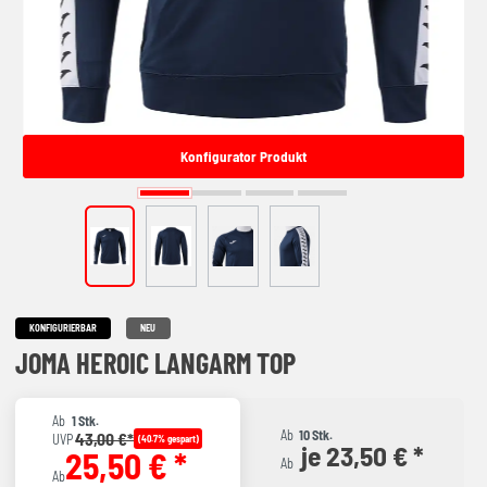
Konfigurator Produkt
KONFIGURIERBAR
NEU
JOMA HEROIC LANGARM TOP
Ab
1 Stk.
Ab
10 Stk.
43,00 €*
UVP
(40.7% gespart)
je 23,50 € *
25,50 € *
Ab
Ab