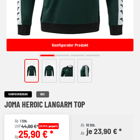
Konfigurator Produkt
KONFIGURIERBAR
NEU
JOMA HEROIC LANGARM TOP
Ab
1 Stk.
Ab
10 Stk.
44,00 €*
UVP
(41.14% gespart)
je 23,90 € *
25,90 € *
Ab
Ab