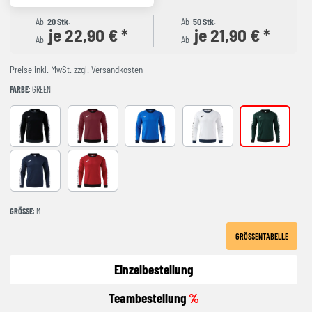
Ab
20 Stk.
Ab
50 Stk.
je 22,90 € *
je 21,90 € *
Ab
Ab
Preise inkl. MwSt. zzgl. Versandkosten
FARBE
: GREEN
BLACK-ANTHRACITE
BURGUNDY
ROYAL-NAVY
WHITE-NAVY
GREEN
NAVY
RED-BLACK
GRÖSSE
: M
GRÖSSENTABELLE
Einzelbestellung
Teambestellung
%