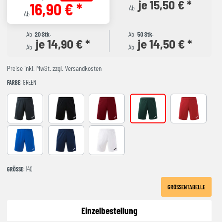
je 15,50 € *
16,90 € *
Ab
Ab
Ab
20 Stk.
Ab
50 Stk.
je 14,90 € *
je 14,50 € *
Ab
Ab
Preise inkl. MwSt. zzgl. Versandkosten
FARBE
: GREEN
Anthracite
BLACK
BURGUNDY
GREEN
RED
ROYAL
NAVY
WHITE
GRÖSSE
: 140
GRÖSSENTABELLE
Einzelbestellung