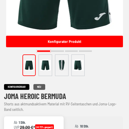
Konfigurator Produkt
KONFIGURIERBAR
NEU
JOMA HEROIC BERMUDA
Shorts aus aktmundsaktivem Material mit RV-Seitentaschen und Joma-Logo-
Band seitlich.
Ab
1 Stk.
Ab
10 Stk.
29,00 €*
UVP
(41.72% gespart)