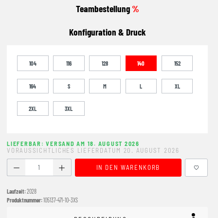
Teambestellung
%
Konfiguration & Druck
104
116
128
140
152
164
S
M
L
XL
2XL
3XL
LIEFERBAR: VERSAND AM 18. AUGUST 2026
VORAUSSICHTLICHES LIEFERDATUM 20. AUGUST 2026
Produkt Anzahl: Gib den gewünschten Wert ein oder benutze
IN DEN WARENKORB
Laufzeit:
2028
Produktnummer:
105137-471-10-3XS