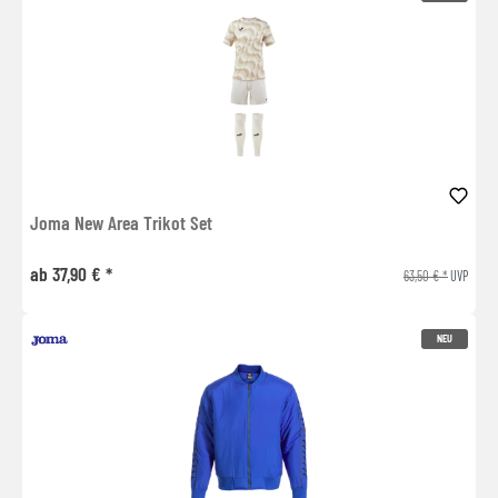
Joma New Area Trikot Set
ab 37,90 € *
63,50 € *
UVP
NEU