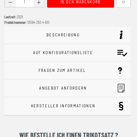
Produkt Anzahl: Gib den gewünschten Wert ein oder benutze
IN DEN WARENKORB
Laufzeit:
2029
Produktnummer:
105164-283-4-6XS
BESCHREIBUNG
AUF KONFIGURATIONSLISTE
FRAGEN ZUM ARTIKEL
ANGEBOT ANFORDERN
HERSTELLER INFORMATIONEN
WIE BESTELLE ICH EINEN TRIKOTSATZ ?