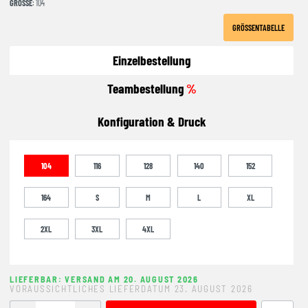
GRÖSSE
: 104
GRÖSSENTABELLE
Einzelbestellung
Teambestellung
%
Konfiguration & Druck
104
116
128
140
152
164
S
M
L
XL
2XL
3XL
4XL
LIEFERBAR: VERSAND AM 20. AUGUST 2026
VORAUSSICHTLICHES LIEFERDATUM 23. AUGUST 2026