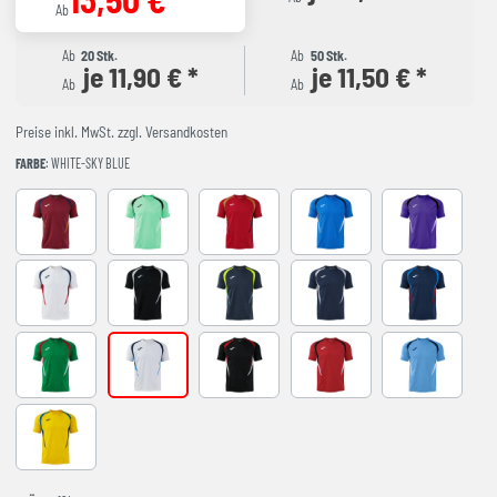
Ab
Ab
20 Stk.
Ab
50 Stk.
je 11,90 € *
je 11,50 € *
Ab
Ab
Preise inkl. MwSt. zzgl. Versandkosten
FARBE
: WHITE-SKY BLUE
BURGUNDY
LIGHT GREEN
RED-NAVY
ROYAL-NAVY
VIOLET
WHITE-NAVY
BLACK-GREY
DARK NAVY AMARILLO FLUOR
NAVY-GREY
NAVY-ROYAL
VERDE-ROJO
WHITE-SKY BLUE
BLACK-RED
RED-BLACK
SKY BLUE-NA
YELLOW-ROYAL