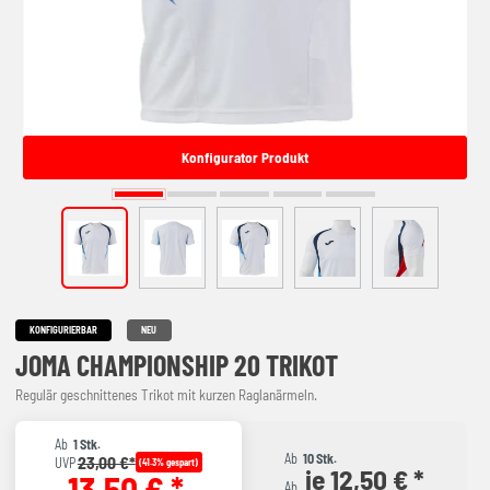
Konfigurator Produkt
KONFIGURIERBAR
NEU
JOMA CHAMPIONSHIP 20 TRIKOT
Regulär geschnittenes Trikot mit kurzen Raglanärmeln.
Ab
1 Stk.
Ab
10 Stk.
23,00 €*
UVP
(41.3% gespart)
je 12,50 € *
13,50 € *
Ab