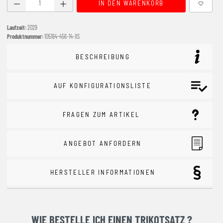
Produkt Anzahl: Gib den gewünschten Wert ein oder benutze
IN DEN WARENKORB
Laufzeit:
2029
Produktnummer:
105164-456-14-XS
BESCHREIBUNG
AUF KONFIGURATIONSLISTE
FRAGEN ZUM ARTIKEL
ANGEBOT ANFORDERN
HERSTELLER INFORMATIONEN
WIE BESTELLE ICH EINEN TRIKOTSATZ ?