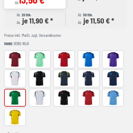
Ab
Ab
20 Stk.
Ab
50 Stk.
je 11,90 € *
je 11,50 € *
Ab
Ab
Preise inkl. MwSt. zzgl. Versandkosten
FARBE
: VERDE-ROJO
BURGUNDY
LIGHT GREEN
RED-NAVY
ROYAL-NAVY
VIOLET
WHITE-NAVY
BLACK-GREY
DARK NAVY AMARILLO FLUOR
NAVY-GREY
NAVY-ROYAL
VERDE-ROJO
WHITE-SKY BLUE
BLACK-RED
RED-BLACK
SKY BLUE-NA
YELLOW-ROYAL