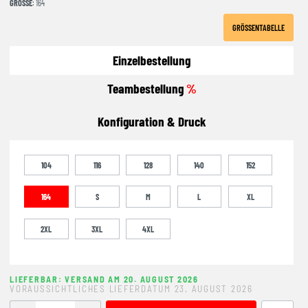
GRÖSSE
: 164
GRÖSSENTABELLE
Einzelbestellung
Teambestellung
%
Konfiguration & Druck
104
116
128
140
152
164
S
M
L
XL
2XL
3XL
4XL
LIEFERBAR: VERSAND AM 20. AUGUST 2026
VORAUSSICHTLICHES LIEFERDATUM 23. AUGUST 2026