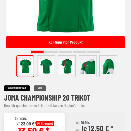
Konfigurator Produkt
KONFIGURIERBAR
NEU
JOMA CHAMPIONSHIP 20 TRIKOT
Regulär geschnittenes Trikot mit kurzen Raglanärmeln.
Ab
1 Stk.
Ab
10 Stk.
23,00 €*
UVP
(41.3% gespart)
je 12,50 € *
13,50 € *
Ab