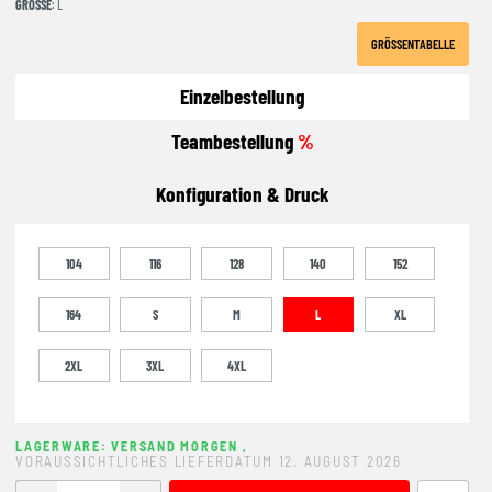
GRÖSSE
: L
GRÖSSENTABELLE
Einzelbestellung
Teambestellung
%
Konfiguration & Druck
104
116
128
140
152
164
S
M
L
XL
2XL
3XL
4XL
LAGERWARE: VERSAND MORGEN
,
VORAUSSICHTLICHES LIEFERDATUM 12. AUGUST 2026