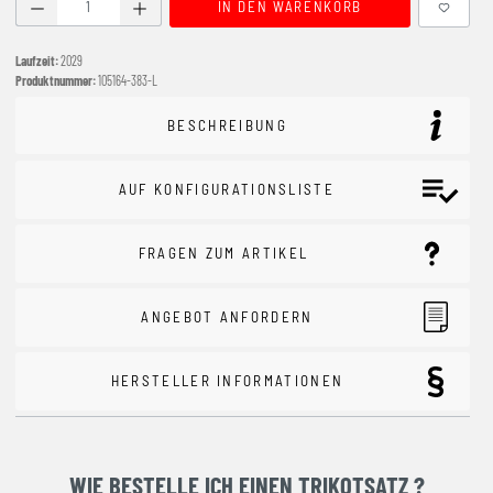
Produkt Anzahl: Gib den gewünschten Wert ein oder benutze
IN DEN WARENKORB
Laufzeit:
2029
Produktnummer:
105164-383-L
BESCHREIBUNG
AUF KONFIGURATIONSLISTE
FRAGEN ZUM ARTIKEL
ANGEBOT ANFORDERN
HERSTELLER INFORMATIONEN
WIE BESTELLE ICH EINEN TRIKOTSATZ ?