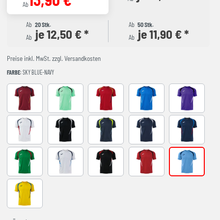
Ab
Ab
20 Stk.
Ab
50 Stk.
je 12,50 € *
je 11,90 € *
Ab
Ab
Preise inkl. MwSt. zzgl. Versandkosten
FARBE
: SKY BLUE-NAVY
BURGUNDY
LIGHT GREEN
RED-NAVY
ROYAL-NAVY
VIOLET
WHITE-NAVY
BLACK-GREY
DARK NAVY AMARILLO FLUOR
NAVY-GREY
NAVY-ROYAL
VERDE-ROJO
WHITE-SKY BLUE
BLACK-RED
RED-BLACK
SKY BLUE-NA
YELLOW-ROYAL