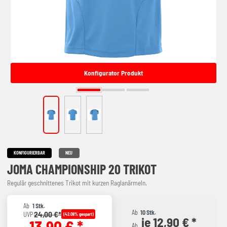
Konfigurator Produkt
KONFIGURIERBAR
NEU
JOMA CHAMPIONSHIP 20 TRIKOT
Regulär geschnittenes Trikot mit kurzen Raglanärmeln.
Ab
1 Stk.
Ab
10 Stk.
24,00 €*
UVP
(42.08% gespart)
je 12,90 € *
13,90 € *
Ab