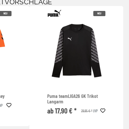
KTVORSCHLÄGE
NEU
NEU
sey
Puma teamLIGA26 GK Trikot
Langarm
VP
ab 17,90 € *
29,95 € *
UVP