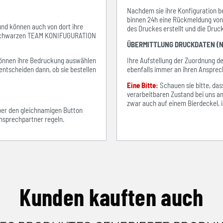
Nachdem sie ihre Konfiguration be
binnen 24h eine Rückmeldung von i
 und können auch von dort ihre
des Druckes erstellt und die Dru
em schwarzen TEAM KONIFUGURATION
ÜBERMITTLUNG DRUCKDATEN (N
e können ihre Bedruckung auswählen
Ihre Aufstellung der Zuordnung 
entscheiden dann, ob sie bestellen
ebenfalls immer an ihren Ansprec
Eine Bitte:
Schauen sie bitte, d
verarbeitbaren Zustand bei uns an
zwar auch auf einem Bierdeckel, ist
über den gleichnamigen Button
sprechpartner regeln.
Kunden kauften auch