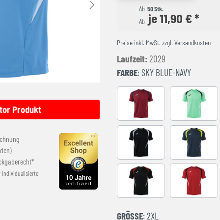
Ab
50 Stk.
je 11,90 € *
Ab
Preise inkl. MwSt. zzgl. Versandkosten
Laufzeit:
2029
FARBE
: SKY BLUE-NAVY
BURGUNDY
LIGHT GRE
tor Produkt
echnung
BLACK-GREY
DARK NAVY
den)
ckgaberecht*
r individualisierte
BLACK-RED
RED-BLAC
GRÖSSE
: 2XL