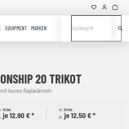
E
EQUIPMENT
MARKEN
Suchbegriff
ONSHIP 20 TRIKOT
 mit kurzen Raglanärmeln.
b
10 Stk.
Ab
20 Stk.
je 12,90 € *
je 12,50 € *
b
Ab