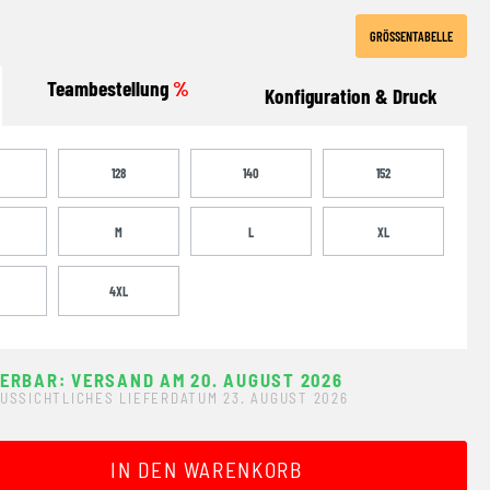
GRÖSSENTABELLE
Teambestellung
%
Konfiguration & Druck
128
140
152
M
L
XL
4XL
FERBAR: VERSAND AM 20. AUGUST 2026
USSICHTLICHES LIEFERDATUM 23. AUGUST 2026
ewünschten Wert ein oder benutze die Schaltflächen um 
IN DEN WARENKORB