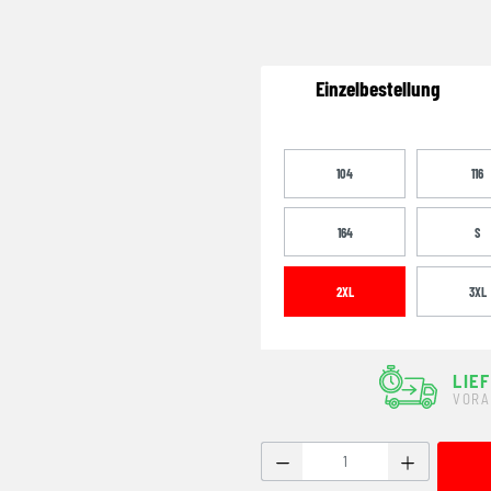
Einzelbestellung
104
116
164
S
2XL
3XL
LIE
VORA
Produkt Anzahl: Gib den g