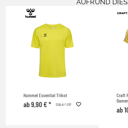
AUFRUND DIE
Hummel Essential Trikot
Craft 
Dame
ab 9,90 € *
17,95 € *
UVP
ab 1