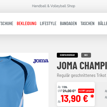
Handball & Volleyball Shop
TSCHUHE
BEKLEIDUNG
LIFESTYLE
BANDAGEN
TASCHEN
BÄLL
KONFIGURIERBAR
NEU
JOMA CHAMPI
Regulär geschnittenes Trikot
Ab
1 Stk.
24,00 €*
UVP
(42.08% gespart)
A
13,90 € *
A
Ab