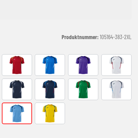
Produktnummer:
105164-383-2XL
EN
RED-NAVY
ROYAL-NAVY
VIOLET
WHITE-NAVY
 AMARILLO FLUOR
NAVY-GREY
NAVY-ROYAL
VERDE-ROJO
WHITE-SKY B
K
SKY BLUE-NAVY
YELLOW-ROYAL