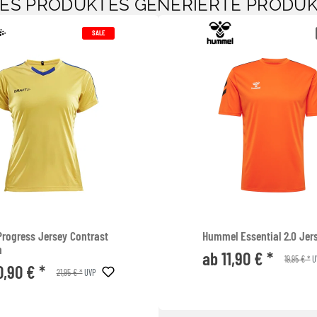
SES PRODUKTES GENERIERTE PRODU
SALE
Progress Jersey Contrast
Hummel Essential 2.0 Jer
n
ab 11,90 € *
19,95 € *
U
0,90 € *
21,95 € *
UVP