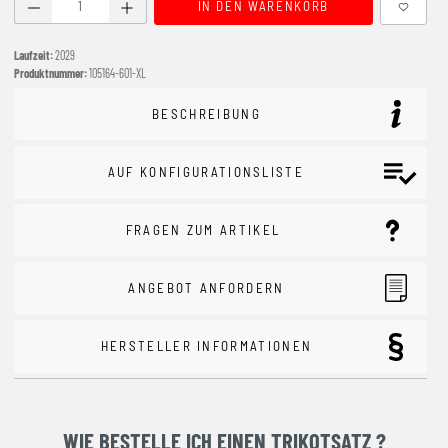
Produkt Anzahl: Gib den gewünschten Wert ein oder benutze
IN DEN WARENKORB
Laufzeit:
2029
Produktnummer:
105164-601-XL
BESCHREIBUNG
AUF KONFIGURATIONSLISTE
FRAGEN ZUM ARTIKEL
ANGEBOT ANFORDERN
HERSTELLER INFORMATIONEN
WIE BESTELLE ICH EINEN TRIKOTSATZ ?