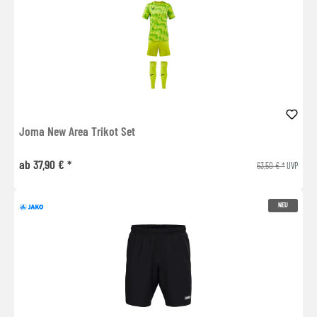
Joma New Area Trikot Set
ab 37,90 € *
63,50 € *
UVP
NEU