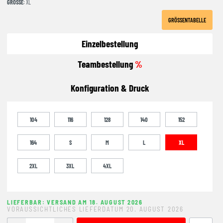
GRÖSSE
: XL
GRÖSSENTABELLE
Einzelbestellung
Teambestellung
%
Konfiguration & Druck
104
116
128
140
152
164
S
M
L
XL
2XL
3XL
4XL
LIEFERBAR: VERSAND AM 18. AUGUST 2026
VORAUSSICHTLICHES LIEFERDATUM 20. AUGUST 2026