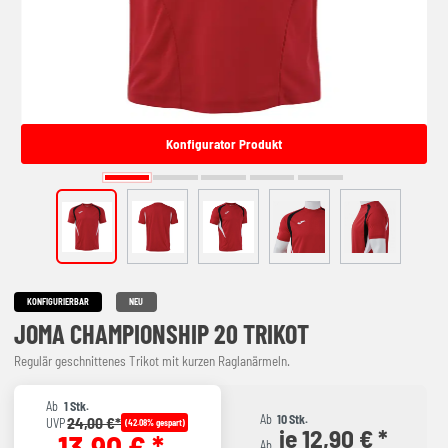
Konfigurator Produkt
KONFIGURIERBAR
NEU
JOMA CHAMPIONSHIP 20 TRIKOT
Regulär geschnittenes Trikot mit kurzen Raglanärmeln.
Ab
1 Stk.
Ab
10 Stk.
24,00 €*
UVP
(42.08% gespart)
je 12,90 € *
13,90 € *
Ab