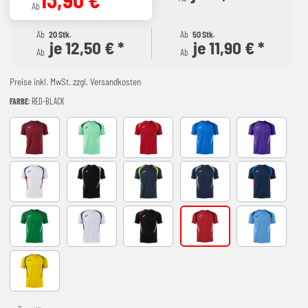
Ab
Ab
20 Stk.
Ab
50 Stk.
je 12,50 € *
je 11,90 € *
Ab
Ab
Preise inkl. MwSt. zzgl. Versandkosten
FARBE
: RED-BLACK
BURGUNDY
LIGHT GREEN
RED-NAVY
ROYAL-NAVY
VIOLET
WHITE-NAVY
BLACK-GREY
DARK NAVY AMARILLO FLUOR
NAVY-GREY
NAVY-ROYAL
VERDE-ROJO
WHITE-SKY BLUE
BLACK-RED
RED-BLACK
SKY BLUE-NA
YELLOW-ROYAL