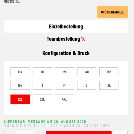
GRÖSSE
: 2XL
GRÖSSENTABELLE
Einzelbestellung
Teambestellung
%
Konfiguration & Druck
104
116
128
140
152
164
S
M
L
XL
2XL
3XL
4XL
LIEFERBAR: VERSAND AM 20. AUGUST 2026
VORAUSSICHTLICHES LIEFERDATUM 23. AUGUST 2026