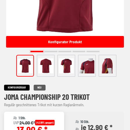
Konfigurator Produkt
KONFIGURIERBAR
NEU
JOMA CHAMPIONSHIP 20 TRIKOT
Regulär geschnittenes Trikot mit kurzen Raglanärmeln.
Ab
1 Stk.
Ab
10 Stk.
24,00 €*
UVP
(42.08% gespart)
je 12,90 € *
13,90 € *
Ab