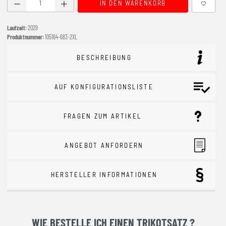
Produkt Anzahl: Gib den gewünschten Wert ein oder benutze
IN DEN WARENKORB
Laufzeit:
2029
Produktnummer:
105164-683-2XL
BESCHREIBUNG
AUF KONFIGURATIONSLISTE
FRAGEN ZUM ARTIKEL
ANGEBOT ANFORDERN
HERSTELLER INFORMATIONEN
WIE BESTELLE ICH EINEN TRIKOTSATZ ?