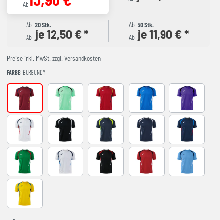
Ab
Ab
20 Stk.
Ab
50 Stk.
je 12,50 € *
je 11,90 € *
Ab
Ab
Preise inkl. MwSt. zzgl. Versandkosten
FARBE
: BURGUNDY
BURGUNDY
LIGHT GREEN
RED-NAVY
ROYAL-NAVY
VIOLET
WHITE-NAVY
BLACK-GREY
DARK NAVY AMARILLO FLUOR
NAVY-GREY
NAVY-ROYAL
VERDE-ROJO
WHITE-SKY BLUE
BLACK-RED
RED-BLACK
SKY BLUE-NA
YELLOW-ROYAL