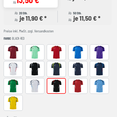
Ab
Ab
20 Stk.
Ab
50 Stk.
je 11,90 € *
je 11,50 € *
Ab
Ab
Preise inkl. MwSt. zzgl. Versandkosten
FARBE
: BLACK-RED
BURGUNDY
LIGHT GREEN
RED-NAVY
ROYAL-NAVY
VIOLET
WHITE-NAVY
BLACK-GREY
DARK NAVY AMARILLO FLUOR
NAVY-GREY
NAVY-ROYAL
VERDE-ROJO
WHITE-SKY BLUE
BLACK-RED
RED-BLACK
SKY BLUE-NA
YELLOW-ROYAL