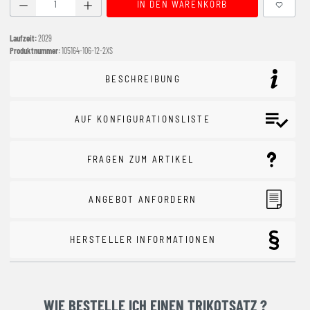
Produkt Anzahl: Gib den gewünschten Wert ein oder benutze
IN DEN WARENKORB
Laufzeit:
2029
Produktnummer:
105164-106-12-2XS
BESCHREIBUNG
AUF KONFIGURATIONSLISTE
FRAGEN ZUM ARTIKEL
ANGEBOT ANFORDERN
HERSTELLER INFORMATIONEN
WIE BESTELLE ICH EINEN TRIKOTSATZ ?