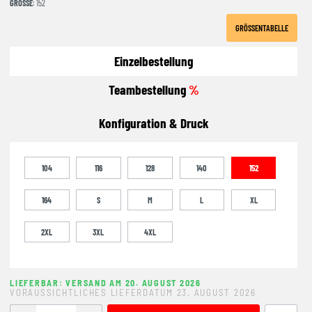
GRÖSSE
: 152
GRÖSSENTABELLE
Einzelbestellung
Teambestellung
%
Konfiguration & Druck
104
116
128
140
152
164
S
M
L
XL
2XL
3XL
4XL
LIEFERBAR: VERSAND AM 20. AUGUST 2026
VORAUSSICHTLICHES LIEFERDATUM 23. AUGUST 2026