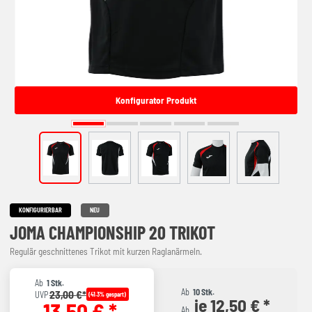
Konfigurator Produkt
KONFIGURIERBAR
NEU
JOMA CHAMPIONSHIP 20 TRIKOT
Regulär geschnittenes Trikot mit kurzen Raglanärmeln.
Ab
1 Stk.
Ab
10 Stk.
23,00 €*
UVP
(41.3% gespart)
je 12,50 € *
13,50 € *
Ab