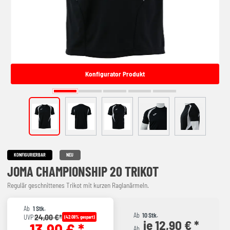
Konfigurator Produkt
KONFIGURIERBAR
NEU
JOMA CHAMPIONSHIP 20 TRIKOT
Regulär geschnittenes Trikot mit kurzen Raglanärmeln.
Ab
1 Stk.
Ab
10 Stk.
24,00 €*
UVP
(42.08% gespart)
je 12,90 € *
13,90 € *
Ab