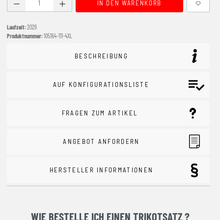
Produkt Anzahl: Gib den gewünschten Wert ein oder benutze
IN DEN WARENKORB
Laufzeit:
2029
Produktnummer:
105164-111-4XL
BESCHREIBUNG
AUF KONFIGURATIONSLISTE
FRAGEN ZUM ARTIKEL
ANGEBOT ANFORDERN
HERSTELLER INFORMATIONEN
WIE BESTELLE ICH EINEN TRIKOTSATZ ?