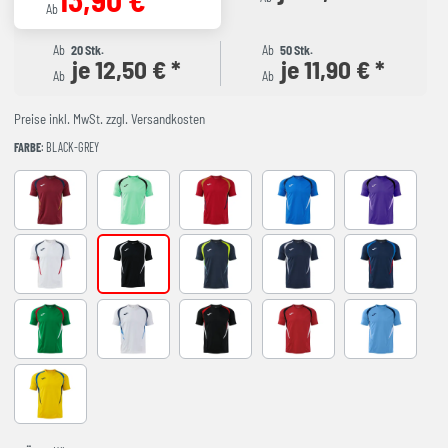
Ab
Ab
20 Stk.
Ab
50 Stk.
je 12,50 € *
je 11,90 € *
Ab
Ab
Preise inkl. MwSt. zzgl. Versandkosten
FARBE
: BLACK-GREY
BURGUNDY
LIGHT GREEN
RED-NAVY
ROYAL-NAVY
VIOLET
WHITE-NAVY
BLACK-GREY
DARK NAVY AMARILLO FLUOR
NAVY-GREY
NAVY-ROYAL
VERDE-ROJO
WHITE-SKY BLUE
BLACK-RED
RED-BLACK
SKY BLUE-NA
YELLOW-ROYAL