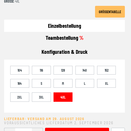
GRÖSSE
: 4XL
GRÖSSENTABELLE
Einzelbestellung
Teambestellung
%
Konfiguration & Druck
104
116
128
140
152
164
S
M
L
XL
2XL
3XL
4XL
LIEFERBAR: VERSAND AM 29. AUGUST 2026
VORAUSSICHTLICHES LIEFERDATUM 2. SEPTEMBER 2026