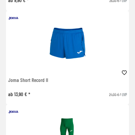
26,30 € *
UVP
Joma Short Record II
ab 13,90 € *
24,00 € *
UVP