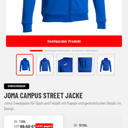
Konfigurator Produkt
KONFIGURIERBAR
JOMA CAMPUS STREET JACKE
Joma Sweatjacke für Sport und Freizeit mit Kapuze und geometrischen Details im
Design.
Ab
1 Stk.
Ab
10 Stk.
66,50 €*
UVP
(41.5% gespart)