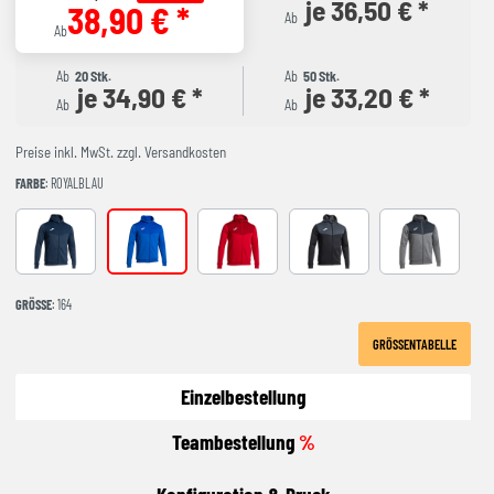
je 36,50 € *
38,90 € *
Ab
Ab
Ab
20 Stk.
Ab
50 Stk.
je 34,90 € *
je 33,20 € *
Ab
Ab
Preise inkl. MwSt. zzgl. Versandkosten
FARBE
: ROYALBLAU
MARINEBLAU
ROYALBLAU
rot
schwarz
grau
GRÖSSE
: 164
GRÖSSENTABELLE
Einzelbestellung
Teambestellung
%