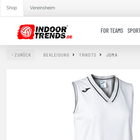
springen
Zur Hauptnavigation springen
Shop
Vereinsheim
FOR TEAMS
SPOR
ZURÜCK
BEKLEIDUNG
TRIKOTS
JOMA
Bildergalerie überspringen