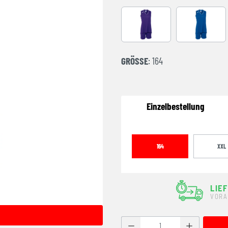
LILA-WEISS
ROYALBLA
GRÖSSE
: 164
Einzelbestellung
164
XXL
LIE
VORA
Produkt Anzahl: Gib den g