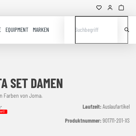
E
EQUIPMENT
MARKEN
Suchbegriff
A SET DAMEN
en Farben von Joma.
Laufzeit:
Auslaufartikel
€
*
art)
Produktnummer:
901711-201-XS