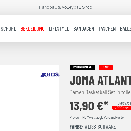
Handball & Volleyball Shop
TSCHUHE
BEKLEIDUNG
LIFESTYLE
BANDAGEN
TASCHEN
BÄLL
KONFIGURIERBAR
SALE
JOMA ATLANT
Damen Basketball Set in toll
13,90 €*
UVP
34,70 
(59.94% gesp
Preise inkl. MwSt. zzgl. Versandkosten
FARBE
: WEISS-SCHWARZ