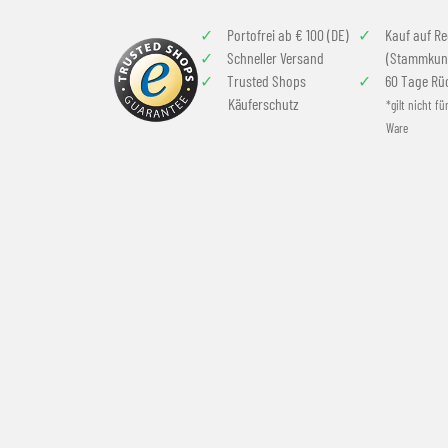
Portofrei ab € 100 (DE)
Kauf auf R
Schneller Versand
(Stammkun
Trusted Shops
60 Tage Rü
Käuferschutz
*gilt nicht fü
Ware