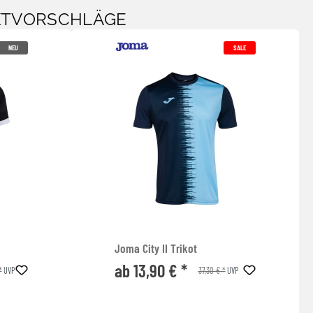
KTVORSCHLÄGE
NEU
SALE
Joma City II Trikot
ab 13,90 € *
*
37,30 € *
UVP
UVP