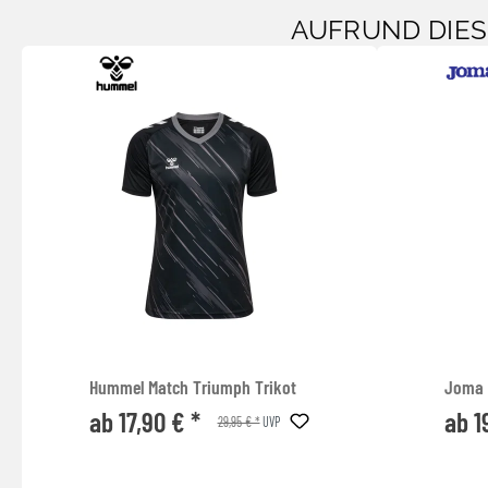
AUFRUND DIE
Hummel Match Triumph Trikot
Joma D
ab 17,90 € *
ab 1
29,95 € *
UVP