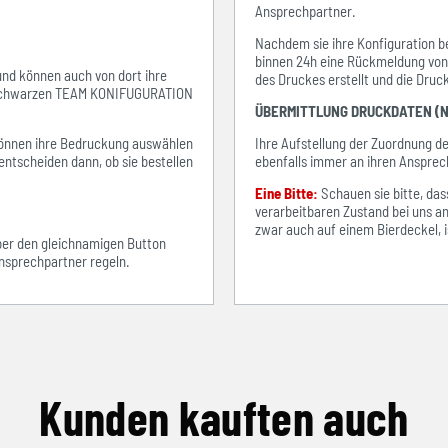
Ansprechpartner.
Nachdem sie ihre Konfiguration be
binnen 24h eine Rückmeldung von i
 und können auch von dort ihre
des Druckes erstellt und die Dru
em schwarzen TEAM KONIFUGURATION
ÜBERMITTLUNG DRUCKDATEN (N
e können ihre Bedruckung auswählen
Ihre Aufstellung der Zuordnung 
entscheiden dann, ob sie bestellen
ebenfalls immer an ihren Ansprec
Eine Bitte:
Schauen sie bitte, d
verarbeitbaren Zustand bei uns an
zwar auch auf einem Bierdeckel, ist
über den gleichnamigen Button
sprechpartner regeln.
Kunden kauften auch