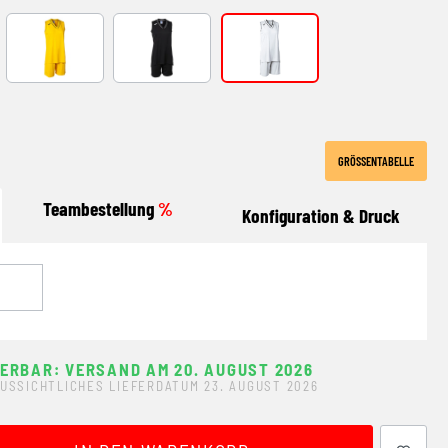
U-WEISS
GELB-SCHWARZ
SCHWARZ-WEISS
WEISS-SCHWARZ
GRÖSSENTABELLE
Teambestellung
%
Konfiguration & Druck
FERBAR: VERSAND AM 20. AUGUST 2026
USSICHTLICHES LIEFERDATUM 23. AUGUST 2026
ewünschten Wert ein oder benutze die Schaltflächen um 