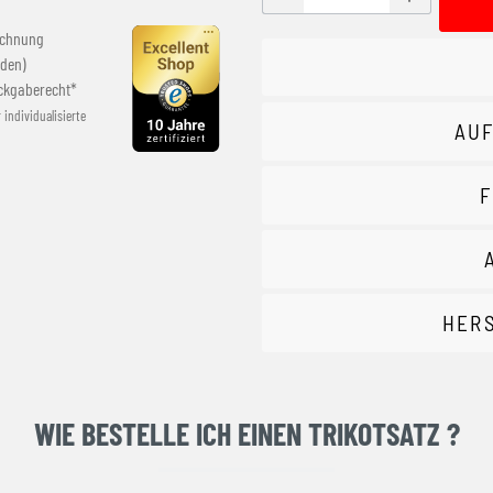
echnung
den)
ckgaberecht*
r individualisierte
AUF
F
HER
WIE BESTELLE ICH EINEN TRIKOTSATZ ?