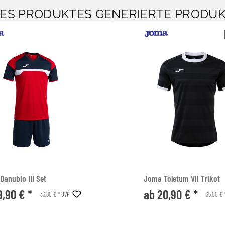
SES PRODUKTES GENERIERTE PRODU
anubio III Set
Joma Toletum VII Trikot
9,90 € *
ab 20,90 € *
33,80 € *
35,00 € 
UVP