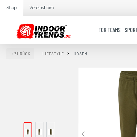
springen
Zur Hauptnavigation springen
Shop
Vereinsheim
FOR TEAMS
SPOR
ZURÜCK
LIFESTYLE
HOSEN
Bildergalerie überspringen