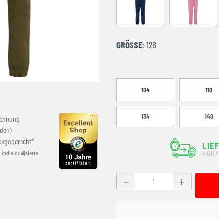
DRESS BLUES
POLIGNAC
GRÖSSE
: 128
104
110
134
140
echnung
den)
ckgaberecht*
LIE
r individualisierte
VORA
Produkt Anzahl: Gib den g