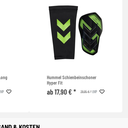
Long
Hummel Schienbeinschoner
Hyper Fit
ab 17,90 € *
29,95 € *
UVP
UVP
SAND & KOSTEN