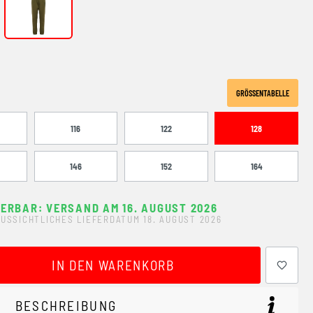
WINTER MOSS
GRÖSSENTABELLE
116
122
128
146
152
164
FERBAR: VERSAND AM 16. AUGUST 2026
USSICHTLICHES LIEFERDATUM 18. AUGUST 2026
ewünschten Wert ein oder benutze die Schaltflächen um 
IN DEN WARENKORB
BESCHREIBUNG