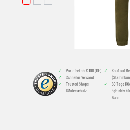
Portofrei ab € 100 (DE)
Kauf auf R
Schneller Versand
(Stammkun
Trusted Shops
60 Tage Rü
Käuferschutz
*gilt nicht fü
Ware