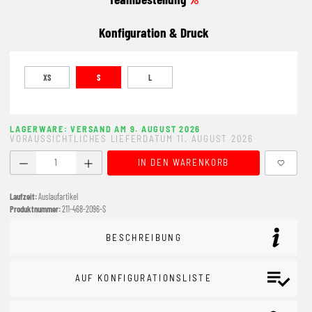
Konfiguration & Druck
XS
S
L
LAGERWARE: VERSAND AM 9. AUGUST 2026
VORAUSSICHTLICHES LIEFERDATUM 11. AUGUST 2026
Produkt Anzahl: Gib den gewünschten Wert ein oder benutze
IN DEN WARENKORB
Laufzeit:
Auslaufartikel
Produktnummer:
211-468-2096-S
BESCHREIBUNG
AUF KONFIGURATIONSLISTE