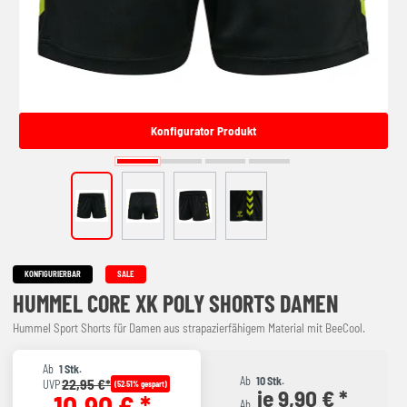
Konfigurator Produkt
KONFIGURIERBAR
SALE
HUMMEL CORE XK POLY SHORTS DAMEN
Hummel Sport Shorts für Damen aus strapazierfähigem Material mit BeeCool.
Ab
1 Stk.
Ab
10 Stk.
22,95 €*
UVP
(52.51% gespart)
je 9,90 € *
10,90 € *
Ab