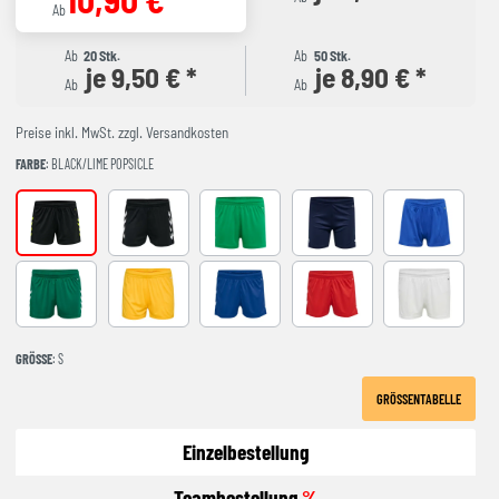
Ab
Ab
20 Stk.
Ab
50 Stk.
je 9,50 € *
je 8,90 € *
Ab
Ab
Preise inkl. MwSt. zzgl. Versandkosten
FARBE
: BLACK/LIME POPSICLE
BLACK/LIME POPSICLE
Black
JELLY BEAN
MARINE
TRUE BLUE/B
EVERGREEN
SPORTS YELLOW
TRUE BLUE
TRUE RED
White
GRÖSSE
: S
GRÖSSENTABELLE
Einzelbestellung
Teambestellung
%