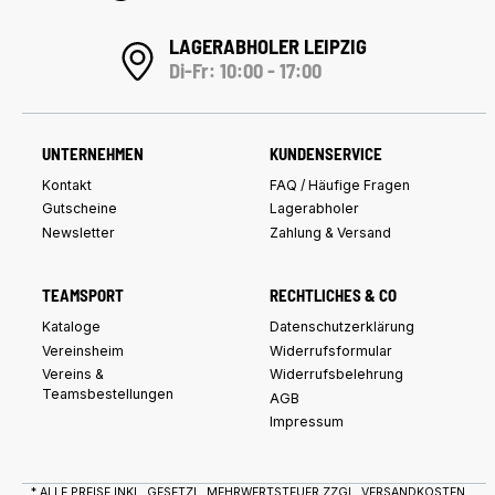
LAGERABHOLER LEIPZIG
Di-Fr: 10:00 - 17:00
UNTERNEHMEN
KUNDENSERVICE
Kontakt
FAQ / Häufige Fragen
Gutscheine
Lagerabholer
Newsletter
Zahlung & Versand
TEAMSPORT
RECHTLICHES & CO
Kataloge
Datenschutzerklärung
Vereinsheim
Widerrufsformular
Vereins &
Widerrufsbelehrung
Teamsbestellungen
AGB
Impressum
* ALLE PREISE INKL. GESETZL. MEHRWERTSTEUER ZZGL.
VERSANDKOSTEN