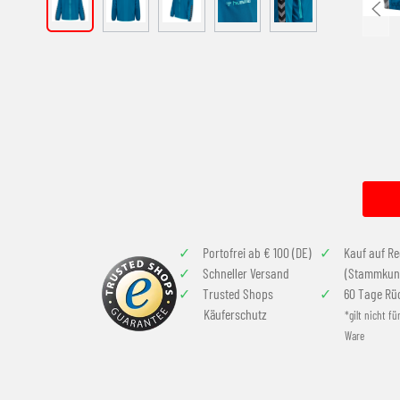
Portofrei ab € 100 (DE)
Kauf auf R
Schneller Versand
(Stammkun
Trusted Shops
60 Tage Rü
Käuferschutz
*gilt nicht fü
Ware