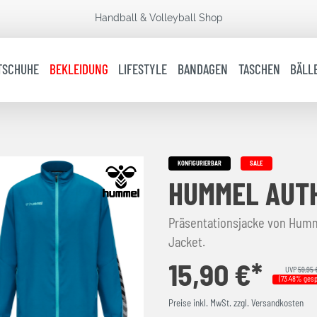
Handball & Volleyball Shop
TSCHUHE
BEKLEIDUNG
LIFESTYLE
BANDAGEN
TASCHEN
BÄLL
KONFIGURIERBAR
SALE
HUMMEL AUTH
Präsentationsjacke von Humme
Jacket.
15,90 €*
UVP
59,95 
(73.48% gesp
Preise inkl. MwSt. zzgl. Versandkosten