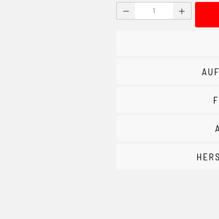
Produkt Anzahl: Gib den g
AUF
F
HER