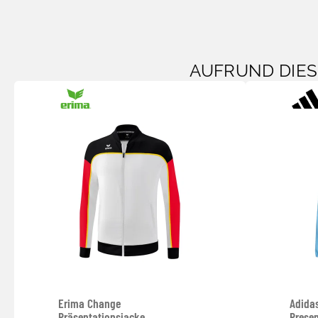
AUFRUND DIE
Erima Change
Adida
Präsentationsjacke
Prese