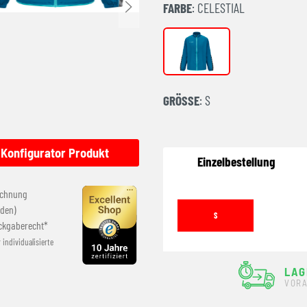
FARBE
: CELESTIAL
CELESTIAL
GRÖSSE
: S
Konfigurator Produkt
Einzelbestellung
echnung
den)
S
ckgaberecht*
r individualisierte
LAG
VORA