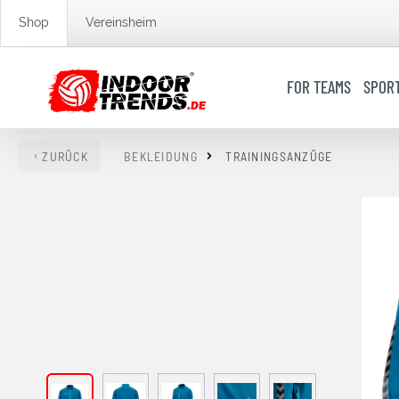
springen
Zur Hauptnavigation springen
Shop
Vereinsheim
FOR TEAMS
SPOR
ZURÜCK
BEKLEIDUNG
TRAININGSANZÜGE
Bildergalerie überspringen