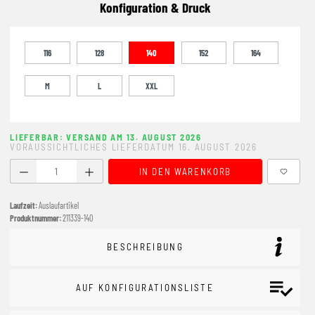
Konfiguration & Druck
116
128
140
152
164
M
L
XXL
LIEFERBAR: VERSAND AM 13. AUGUST 2026
VORAUSSICHTLICHES LIEFERDATUM 16. AUGUST 2026
Produkt Anzahl: Gib den gewünschten Wert ein oder benutze
IN DEN WARENKORB
Laufzeit:
Auslaufartikel
Produktnummer:
211339-140
BESCHREIBUNG
AUF KONFIGURATIONSLISTE