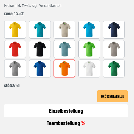
Preise inkl. MwSt. zzgl. Versandkosten
FARBE
: ORANGE
GELB
PETROL
beige
curacao
new navy
rot
schwarz
smoke blue
GREEN
Taupe
grau melange
new royal
orange
weiß
smaragd
GRÖSSE
: 140
GRÖSSENTABELLE
Einzelbestellung
Teambestellung
%