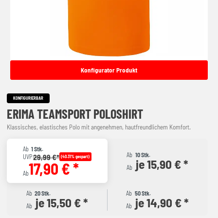
Konfigurator Produkt
KONFIGURIERBAR
ERIMA TEAMSPORT POLOSHIRT
Klassisches, elastisches Polo mit angenehmen, hautfreundlichem Komfort.
Ab
1 Stk.
Ab
10 Stk.
29,99 €*
UVP
(40.31% gespart)
je 15,90 € *
17,90 € *
Ab
Ab
Ab
20 Stk.
Ab
50 Stk.
je 15,50 € *
je 14,90 € *
Ab
Ab