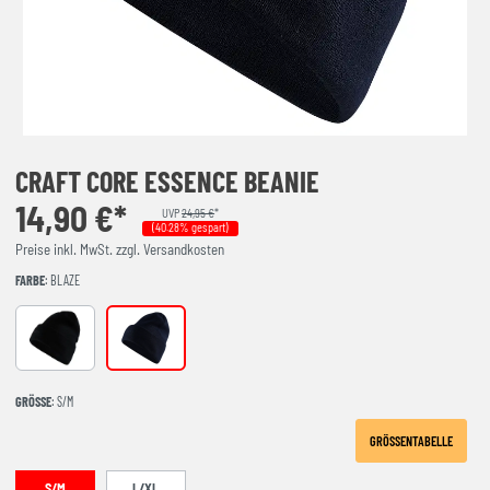
CRAFT CORE ESSENCE BEANIE
14,90 €*
UVP
24,95 €
*
(40.28% gespart)
Preise inkl. MwSt. zzgl. Versandkosten
FARBE
: BLAZE
Black
Blaze
GRÖSSE
: S/M
GRÖSSENTABELLE
S/M
L/XL