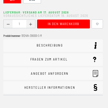
LIEFERBAR: VERSAND AM 17. AUGUST 2026
VORAUSSICHTLICHES LIEFERDATUM 19. AUGUST 2026
Produkt Anzahl: Gib den gewünschten Wert ein oder benutze
IN DEN WARENKORB
Produktnummer:
1912484-396000-S-M
BESCHREIBUNG
FRAGEN ZUM ARTIKEL
ANGEBOT ANFORDERN
HERSTELLER INFORMATIONEN