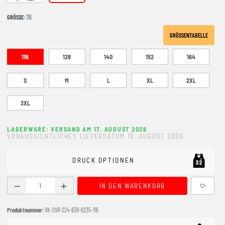
GRÖSSE
: 116
GRÖSSENTABELLE
116
128
140
152
164
S
M
L
XL
2XL
3XL
LAGERWARE: VERSAND AM 17. AUGUST 2026
VORAUSSICHTLICHES LIEFERDATUM 19. AUGUST 2026
DRUCK OPTIONEN
Produkt Anzahl: Gib den gewünschten Wert ein oder benutze
IN DEN WARENKORB
Produktnummer:
VK-SVR-224-838-6235-116