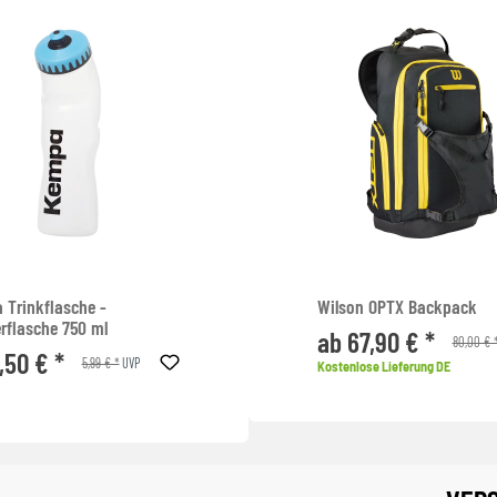
 Trinkflasche -
Wilson OPTX Backpack
rflasche 750 ml
ab 67,90 € *
80,00 € 
,50 € *
5,99 € *
UVP
Kostenlose Lieferung DE