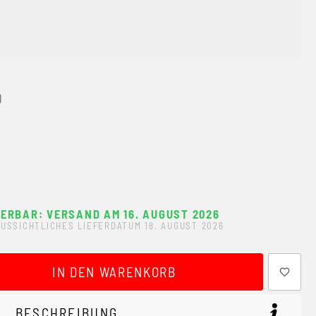
0
FERBAR: VERSAND AM 16. AUGUST 2026
USSICHTLICHES LIEFERDATUM 18. AUGUST 2026
ewünschten Wert ein oder benutze die Schaltflächen um 
IN DEN WARENKORB
BESCHREIBUNG