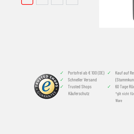
Portofrei ab € 100 (DE)
Kauf auf R
Schneller Versand
(Stammkun
Trusted Shops
60 Tage Rü
Käuferschutz
*gilt nicht fü
Ware