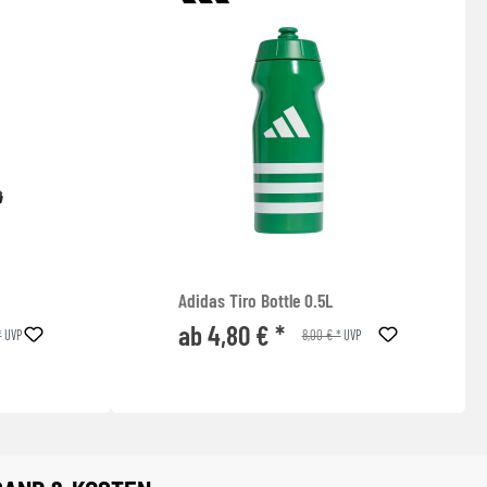
Adidas Tiro Bottle 0.5L
ab 4,80 € *
*
8,00 € *
UVP
UVP