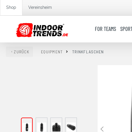
springen
Zur Hauptnavigation springen
Shop
Vereinsheim
FOR TEAMS
SPOR
ZURÜCK
EQUIPMENT
TRINKFLASCHEN
Bildergalerie überspringen