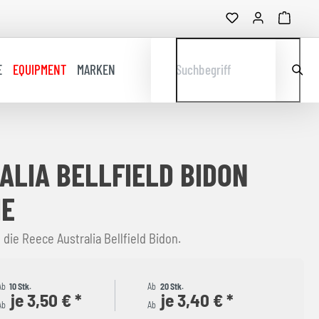
E
EQUIPMENT
MARKEN
Suchbegriff
ALIA BELLFIELD BIDON
HE
, die Reece Australia Bellfield Bidon.
Ab
10 Stk.
Ab
20 Stk.
je 3,50 € *
je 3,40 € *
Ab
Ab