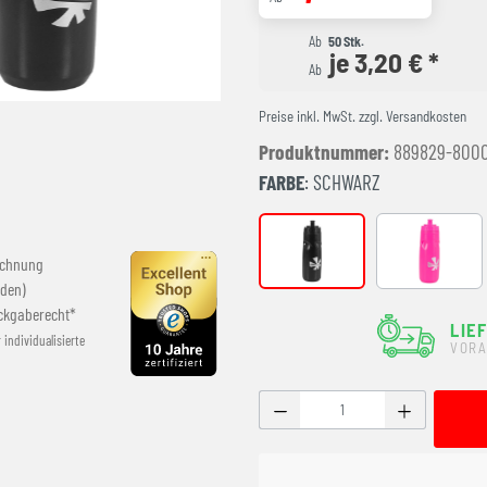
Ab
50 Stk.
je 3,20 € *
Ab
Preise inkl. MwSt. zzgl. Versandkosten
Produktnummer:
889829-800
FARBE
: SCHWARZ
schwarz
pink
echnung
den)
ckgaberecht*
LIE
r individualisierte
VORA
Produkt Anzahl: Gib den g