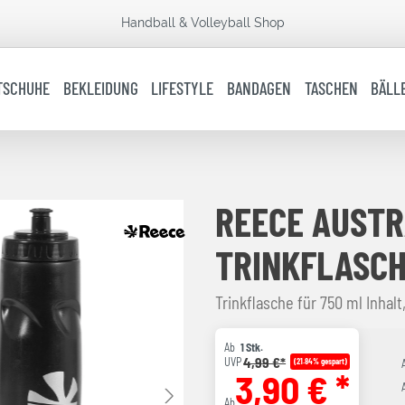
Handball & Volleyball Shop
TSCHUHE
BEKLEIDUNG
LIFESTYLE
BANDAGEN
TASCHEN
BÄLL
REECE AUSTR
TRINKFLASC
Trinkflasche für 750 ml Inhalt
Ab
1 Stk.
4,99 €*
UVP
(21.84% gespart)
3,90 € *
Ab