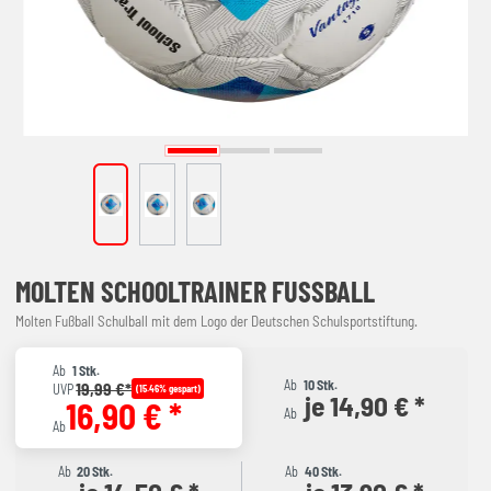
MOLTEN SCHOOLTRAINER FUSSBALL
Molten Fußball Schulball mit dem Logo der Deutschen Schulsportstiftung.
Ab
1 Stk.
Ab
10 Stk.
19,99 €*
UVP
(15.46% gespart)
je 14,90 € *
16,90 € *
Ab
Ab
Ab
20 Stk.
Ab
40 Stk.