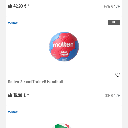
ab 42,90 € *
64,99 € *
UVP
NEU
Molten SchoolTraineR Handball
ab 16,90 € *
19,99 € *
UVP