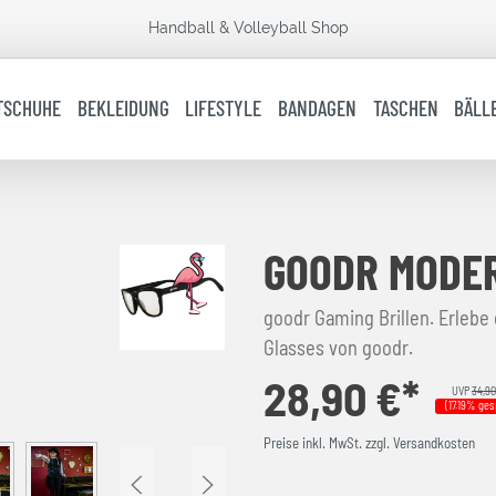
Handball & Volleyball Shop
TSCHUHE
BEKLEIDUNG
LIFESTYLE
BANDAGEN
TASCHEN
BÄLL
GOODR MODER
goodr Gaming Brillen. Erlebe
Glasses von goodr.
28,90 €*
UVP
34,90
(17.19% ges
Preise inkl. MwSt. zzgl. Versandkosten