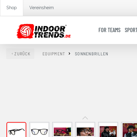
springen
Zur Hauptnavigation springen
Shop
Vereinsheim
FOR TEAMS
SPOR
ZURÜCK
EQUIPMENT
SONNENBRILLEN
Bildergalerie überspringen