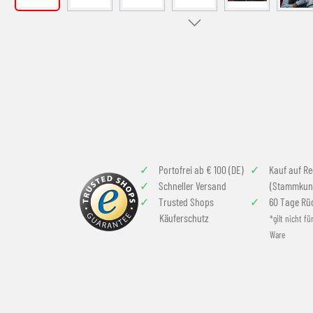
Portofrei ab € 100 (DE)
Kauf auf R
Schneller Versand
(Stammkun
Trusted Shops
60 Tage Rü
Käuferschutz
*gilt nicht fü
Ware