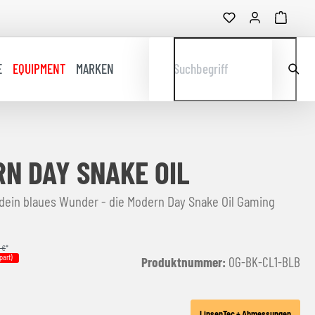
E
EQUIPMENT
MARKEN
Suchbegriff
N DAY SNAKE OIL
 dein blaues Wunder - die Modern Day Snake Oil Gaming
 €
*
part)
Produktnummer:
OG-BK-CL1-BLB
LinsenTec + Abmessungen