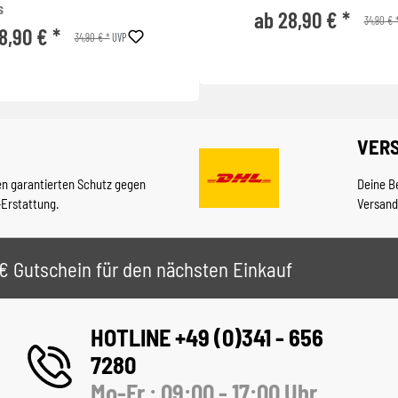
s
ab 28,90 € *
34,90 € 
8,90 € *
34,90 € *
UVP
VER
en garantierten Schutz gegen
Deine B
-Erstattung.
Versand
 5€ Gutschein für den nächsten Einkauf
HOTLINE +49 (0)341 - 656
7280
Mo-Fr.: 09:00 - 17:00 Uhr