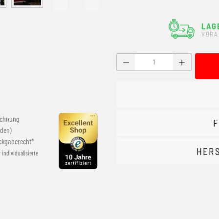
LAG
VORA
Produkt Anzahl: Gib den g
echnung
F
den)
ckgaberecht*
HER
r individualisierte