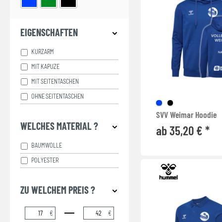
EIGENSCHAFTEN
KURZARM
MIT KAPUZE
MIT SEITENTASCHEN
OHNE SEITENTASCHEN
SVV Weimar Hoodie
WELCHES MATERIAL ?
ab 35,20 € *
BAUMWOLLE
POLYESTER
ZU WELCHEM PREIS ?
€
€