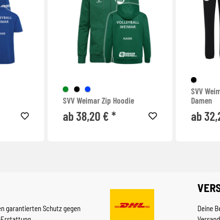
SVV Weim
SVV Weimar Zip Hoodie
Damen
ab 38,20 € *
ab 32,
VER
en garantierten Schutz gegen
Deine B
-Erstattung.
Versand