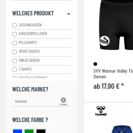
WELCHES PRODUKT
JOGGINGHOSEN
KAPUZENPULLOVER
POLOSHIRTS
SPORT SHORTS
SWEATJACKEN
T-SHIRTS
SVV Weimar Volley Ti
Damen
TIGHTS & HOTPANTS
ab 17,90 € *
WELCHE MARKE?
WELCHE FARBE ?