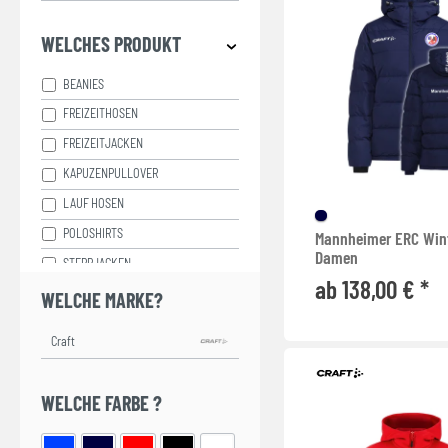
WELCHES PRODUKT
BEANIES
FREIZEITHOSEN
FREIZEITJACKEN
KAPUZENPULLOVER
LAUF HOSEN
POLOSHIRTS
Mannheimer ERC Win
Damen
STEPPJACKEN
ab 138,00 € *
SWEATJACKEN
WELCHE MARKE?
T-SHIRTS
TRAININGSHOSEN
TRAININGSJACKEN
WELCHE FARBE ?
WESTEN
WINTERJACKEN