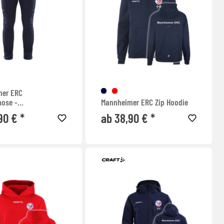
mer ERC
hose -
Mannheimer ERC Zip Hoodie
ender Reißverschluss
90 € *
ab 38,90 € *