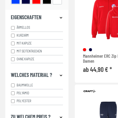
EIGENSCHAFTEN
ÄRMELLOS
KURZARM
MIT KAPUZE
MIT SEITENTASCHEN
Mannheimer ERC Zip 
OHNE KAPUZE
Damen
ab 44,90 € *
WELCHES MATERIAL ?
BAUMWOLLE
POLYAMID
POLYESTER
ZU WELCHEM PREIS ?