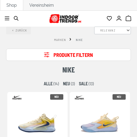
Shop
Vereinsheim
alt springen
ZURÜCK
MARKEN
NIKE
PRODUKTE FILTERN
NIKE
ALLE
(14)
NEU
(3)
SALE
(13)
NEU
NEU