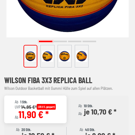
WILSON FIBA 3X3 REPLICA BALL
Wilson Outdoor Basketball mit Gummi Hülle zum Spiel auf allen Plätzen.
Ab
1 Stk.
Ab
10 Stk.
14,95 €*
UVP
(20.4% gespart)
je 10,70 € *
11,90 € *
Ab
Ab
Ab
20 Stk.
Ab
40 Stk.