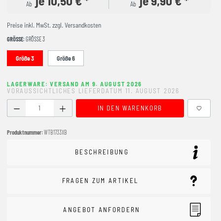
je 10,50 € *
je 9,90 € *
Ab
Ab
Preise inkl. MwSt. zzgl. Versandkosten
GRÖSSE
: GRÖSSE 3
Größe 3
Größe 6
LAGERWARE: VERSAND AM 9. AUGUST 2026
VORAUSSICHTLICHES LIEFERDATUM 11. AUGUST 2026
Produkt Anzahl: Gib den gewünschten Wert ein oder benutze
IN DEN WARENKORB
Produktnummer:
WTB1733XB
BESCHREIBUNG
FRAGEN ZUM ARTIKEL
ANGEBOT ANFORDERN